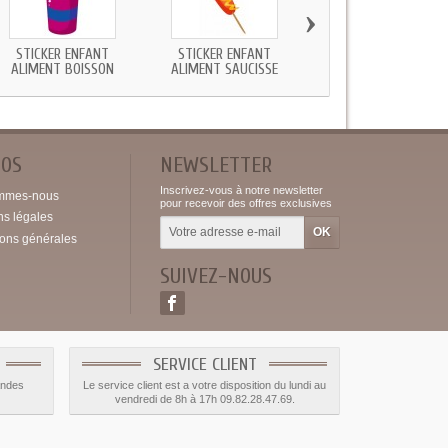
›
STICKER ENFANT
STICKER ENFANT
STICKER ENFANT TOMA
ALIMENT BOISSON
ALIMENT SAUCISSE
POS
NEWSLETTER
Inscrivez-vous à notre newsletter
mmes-nous
pour recevoir des offres exclusives
ns légales
ions générales
SUIVEZ-NOUS
SERVICE CLIENT
andes
Le service client est a votre disposition du lundi au
vendredi de 8h à 17h 09.82.28.47.69.