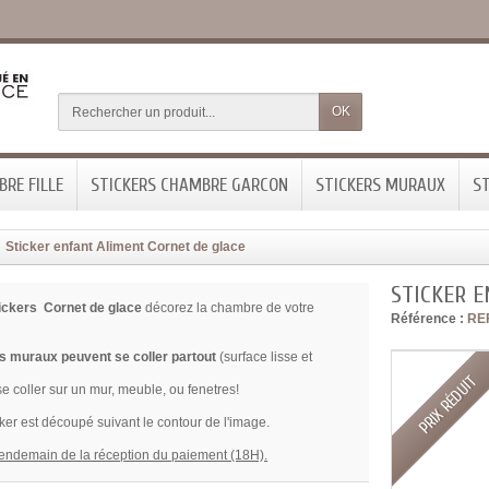
OK
RE FILLE
STICKERS CHAMBRE GARCON
STICKERS MURAUX
ST
Sticker enfant Aliment Cornet de glace
STICKER 
ickers Cornet de glace
décorez la chambre de votre
Référence :
RE
s muraux peuvent se coller partout
(surface lisse et
PRIX RÉDUIT
se coller sur un mur, meuble, ou fenetres!
ker est découpé suivant le contour de l'image.
lendemain de la réception du paiement (18H).