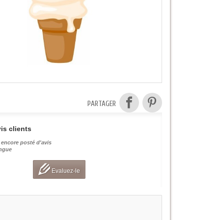
PARTAGER
is clients
 encore posté d'avis
angue
Evaluez-le