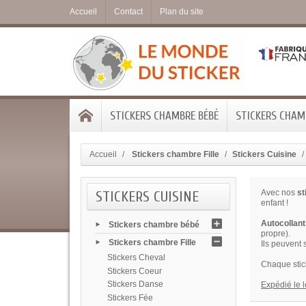
Accueil
Contact
Plan du site
STICKERS CHAMBRE BÉBÉ
STICKERS CHAMB
Accueil
Stickers chambre Fille
Stickers Cuisine
STICKERS CUISINE
Avec nos
st
enfant !
Autocollant
Stickers chambre bébé
propre).
Stickers chambre Fille
Ils peuvent 
Stickers Cheval
Chaque stic
Stickers Coeur
Stickers Danse
Expédié le 
Stickers Fée