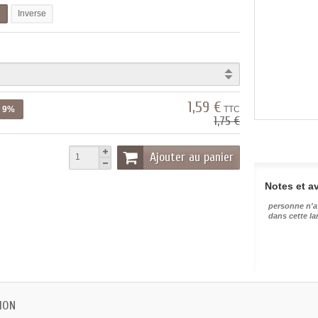
l
Inverse
1,59 €
z 9%
TTC
1,75 €
Ajouter au panier
Notes et av
personne n'a
dans cette l
ION