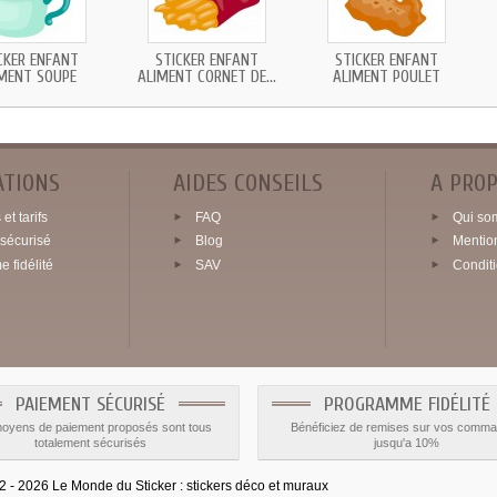
CKER ENFANT
STICKER ENFANT
STICKER ENFANT
MENT SOUPE
ALIMENT CORNET DE...
ALIMENT POULET
ATIONS
AIDES CONSEILS
A PRO
et tarifs
FAQ
Qui so
sécurisé
Blog
Mentio
 fidélité
SAV
Condit
PAIEMENT SÉCURISÉ
PROGRAMME FIDÉLITÉ
oyens de paiement proposés sont tous
Bénéficiez de remises sur vos comm
totalement sécurisés
jusqu'a 10%
2026 Le Monde du Sticker :
stickers déco et muraux