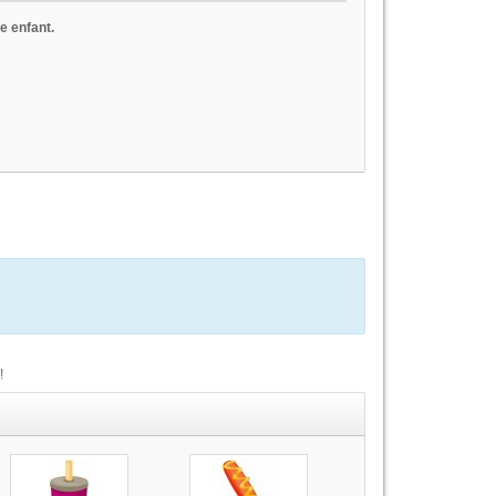
e enfant.
!