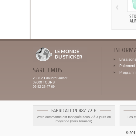
‹
STI
ALI
INFORM
Livraisons 
Paiement 
SARL LMDS
Programme
23, rue Edouard Vaillant
37000 TOURS
09 82 28 47 69
FABRICATION 48/ 72 H
Votre commande est fabriquée sous 2 à 3 jours en
Les m
moyenne (hors livraison)
© 2012 - 