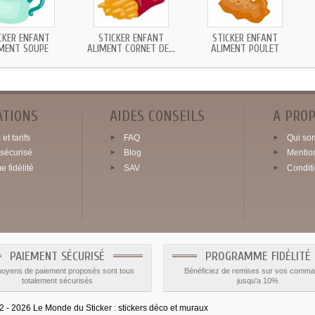
CKER ENFANT
STICKER ENFANT
STICKER ENFANT
MENT SOUPE
ALIMENT CORNET DE...
ALIMENT POULET
ATIONS
AIDES CONSEILS
A PRO
et tarifs
FAQ
Qui so
sécurisé
Blog
Mentio
 fidélité
SAV
Condit
PAIEMENT SÉCURISÉ
PROGRAMME FIDÉLITÉ
oyens de paiement proposés sont tous
Bénéficiez de remises sur vos comm
totalement sécurisés
jusqu'a 10%
2026 Le Monde du Sticker :
stickers déco et muraux