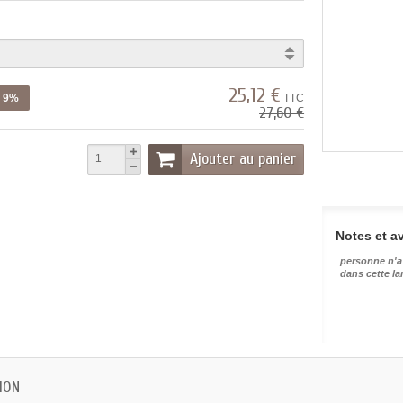
25,12 €
z 9%
TTC
27,60 €
Ajouter au panier
Notes et av
personne n'a
dans cette l
ION