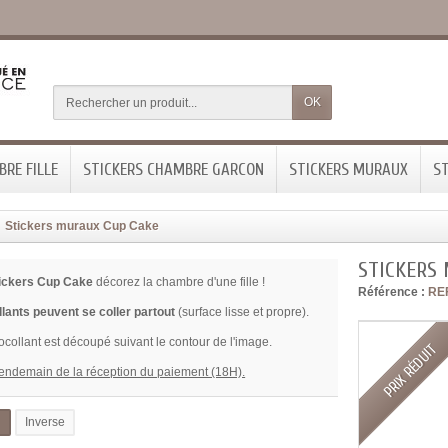
OK
RE FILLE
STICKERS CHAMBRE GARCON
STICKERS MURAUX
ST
Stickers muraux Cup Cake
STICKERS
ickers Cup Cake
décorez la chambre d'une fille !
Référence :
RE
lants peuvent se coller partout
(surface lisse et propre).
collant est découpé suivant le contour de l'image.
PRIX RÉDUIT
lendemain de la réception du paiement (18H).
l
Inverse