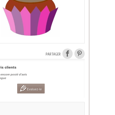
PARTAGER
is clients
 encore posté d'avis
angue
Evaluez-le