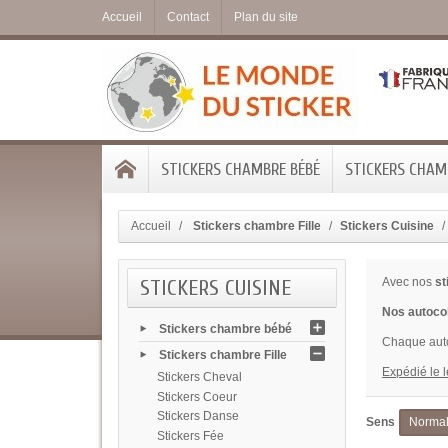
Accueil
Contact
Plan du site
STICKERS CHAMBRE BÉBÉ
STICKERS CHAMB
Accueil
Stickers chambre Fille
Stickers Cuisine
STICKERS CUISINE
Avec nos
st
Nos autocol
Stickers chambre bébé
Chaque auto
Stickers chambre Fille
Expédié le 
Stickers Cheval
Stickers Coeur
Stickers Danse
Sens
Norma
Stickers Fée