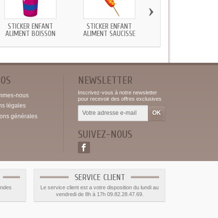
›
STICKER ENFANT
STICKER ENFANT
STICKER ENFANT
ALIMENT BOISSON
ALIMENT SAUCISSE
ALIMENT CORNET DE..
POS
NEWSLETTER
Inscrivez-vous à notre newsletter
mmes-nous
pour recevoir des offres exclusives
ns légales
ions générales
SUIVEZ-NOUS
SERVICE CLIENT
andes
Le service client est a votre disposition du lundi au
vendredi de 8h à 17h 09.82.28.47.69.