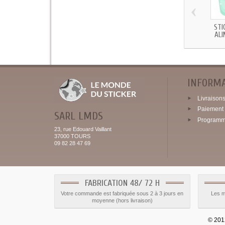
‹
STI
ALI
INFORM
Livraisons 
Paiement 
SARL LMDS
Programme
23, rue Edouard Vaillant
37000 TOURS
09 82 28 47 69
FABRICATION 48/ 72 H
Votre commande est fabriquée sous 2 à 3 jours en
Les m
moyenne (hors livraison)
© 2012 - 