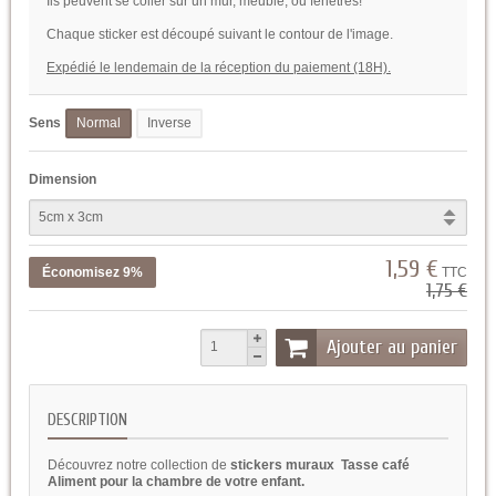
Ils peuvent se coller sur un mur, meuble, ou fenetres!
Chaque sticker est découpé suivant le contour de l'image.
Expédié le lendemain de la réception du paiement (18H).
Sens
Normal
Inverse
Dimension
1,59 €
Économisez 9%
TTC
1,75 €
Ajouter au panier
DESCRIPTION
Découvrez notre collection de
stickers muraux Tasse café
Aliment pour la chambre de votre enfant.