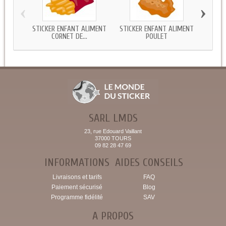
‹
›
STICKER ENFANT ALIMENT
STICKER ENFANT ALIMENT
STICK
CORNET DE...
POULET
SARL LMDS
23, rue Edouard Vaillant
37000 TOURS
09 82 28 47 69
INFORMATIONS
AIDES CONSEILS
Livraisons et tarifs
FAQ
Paiement sécurisé
Blog
Programme fidélité
SAV
A PROPOS