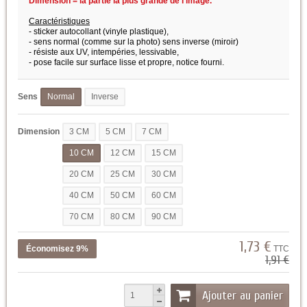
Dimension = la partie la plus grande de l'image.
Caractéristiques
- sticker autocollant (vinyle plastique),
- sens normal (comme sur la photo) sens inverse (miroir)
- résiste aux UV, intempéries, lessivable,
- pose facile sur surface lisse et propre,
notice fourni.
Sens
Normal
Inverse
Dimension
3 CM
5 CM
7 CM
10 CM
12 CM
15 CM
20 CM
25 CM
30 CM
40 CM
50 CM
60 CM
70 CM
80 CM
90 CM
1,73 €
Économisez 9%
TTC
1,91 €
Ajouter au panier