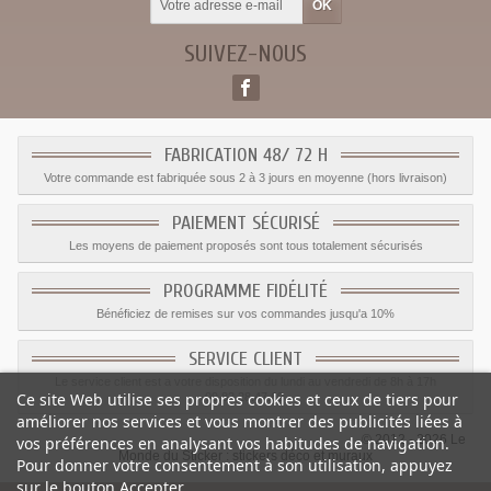
SUIVEZ-NOUS
FABRICATION 48/ 72 H
Votre commande est fabriquée sous 2 à 3 jours en moyenne (hors livraison)
PAIEMENT SÉCURISÉ
Les moyens de paiement proposés sont tous totalement sécurisés
PROGRAMME FIDÉLITÉ
Bénéficiez de remises sur vos commandes jusqu'a 10%
SERVICE CLIENT
Le service client est a votre disposition du lundi au vendredi de 8h à 17h
Ce site Web utilise ses propres cookies et ceux de tiers pour
09.82.28.47.69.
améliorer nos services et vous montrer des publicités liées à
© 2012 - 2026 Le
vos préférences en analysant vos habitudes de navigation.
Monde du Sticker :
stickers déco et muraux
Pour donner votre consentement à son utilisation, appuyez
sur le bouton Accepter.