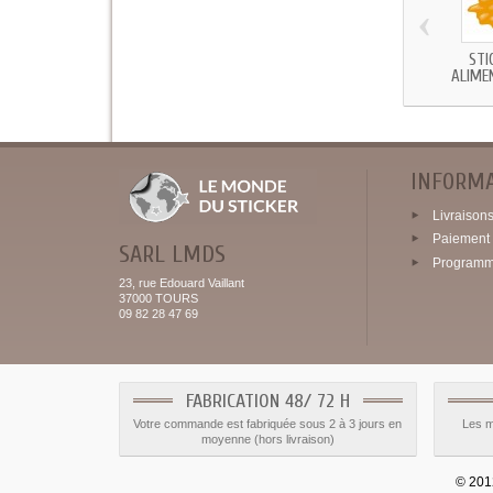
‹
STI
ALIMEN
INFORM
Livraisons 
Paiement 
SARL LMDS
Programme
23, rue Edouard Vaillant
37000 TOURS
09 82 28 47 69
FABRICATION 48/ 72 H
Votre commande est fabriquée sous 2 à 3 jours en
Les m
moyenne (hors livraison)
© 2012 - 