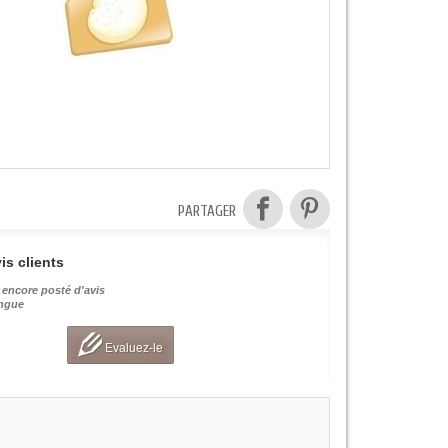
PARTAGER
is clients
 encore posté d'avis
angue
Evaluez-le