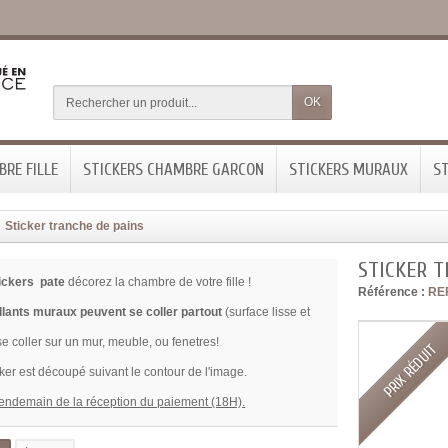
OK
RE FILLE
STICKERS CHAMBRE GARCON
STICKERS MURAUX
ST
Sticker tranche de pains
STICKER T
ickers pate
décorez la chambre de votre fille !
Référence :
RE
lants muraux peuvent se coller partout
(surface lisse et
se coller sur un mur, meuble, ou fenetres!
PRIX RÉDUIT
ker est découpé suivant le contour de l'image.
lendemain de la réception du paiement (18H).