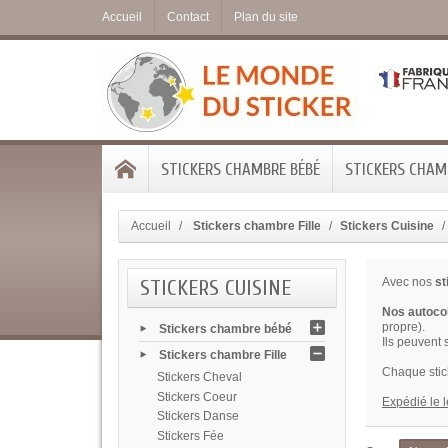
Accueil
Contact
Plan du site
STICKERS CHAMBRE BÉBÉ
STICKERS CHAMB
Accueil
Stickers chambre Fille
Stickers Cuisine
STICKERS CUISINE
Avec nos
st
Nos autocol
propre).
Stickers chambre bébé
Ils peuvent 
Stickers chambre Fille
Chaque stic
Stickers Cheval
Stickers Coeur
Expédié le 
Stickers Danse
Stickers Fée