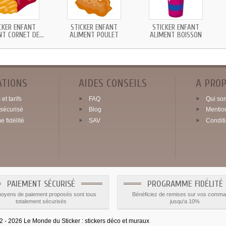
CKER ENFANT
STICKER ENFANT
STICKER ENFANT
T CORNET DE...
ALIMENT POULET
ALIMENT BOISSON
ATIONS
AIDES CONSEILS
A PRO
et tarifs
FAQ
Qui so
sécurisé
Blog
Mentio
 fidélité
SAV
Condit
PAIEMENT SÉCURISÉ
PROGRAMME FIDÉLITÉ
oyens de paiement proposés sont tous
Bénéficiez de remises sur vos comm
totalement sécurisés
jusqu'a 10%
2026 Le Monde du Sticker :
stickers déco et muraux