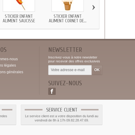
›
STICKER ENFANT
STICKER ENFANT
STICKER ENFANT TOMA
ALIMENT SAUCISSE
ALIMENT CORNET DE...
POS
NEWSLETTER
Inscrivez-vous à notre newsletter
mmes-nous
pour recevoir des offres exclusives
ns légales
ions générales
SUIVEZ-NOUS
SERVICE CLIENT
andes
Le service client est a votre disposition du lundi au
vendredi de 8h à 17h 09.82.28.47.69.