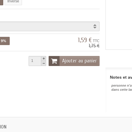
l
Inverse
1,59 €
z 9%
TTC
1,75 €
Ajouter au panier
Notes et av
personne n'a
dans cette l
ION