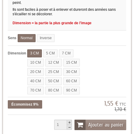
peint.
Ils sont faciles à poser et à enlever et dureront des années sans
s'écailler ni se décolorer.
Dimension = la partie la plus grande de l'image
Sens
Normal
Inverse
Dimension
3 CM
5 CM
7 CM
10 CM
12 CM
15 CM
20 CM
25 CM
30 CM
40 CM
50 CM
60 CM
70 CM
80 CM
90 CM
1,55 €
Économisez 9%
TTC
1,70 €
Ajouter au panier