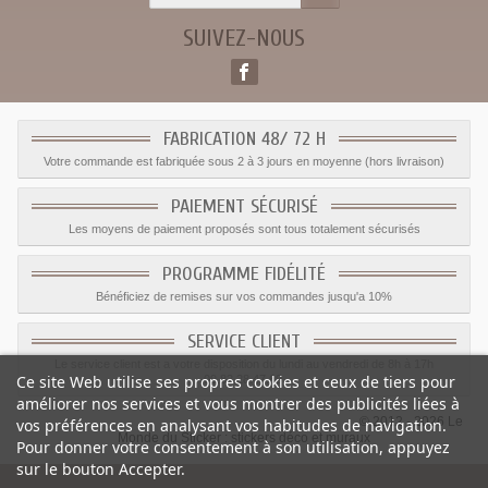
SUIVEZ-NOUS
FABRICATION 48/ 72 H
Votre commande est fabriquée sous 2 à 3 jours en moyenne (hors livraison)
PAIEMENT SÉCURISÉ
Les moyens de paiement proposés sont tous totalement sécurisés
PROGRAMME FIDÉLITÉ
Bénéficiez de remises sur vos commandes jusqu'a 10%
SERVICE CLIENT
Le service client est a votre disposition du lundi au vendredi de 8h à 17h
Ce site Web utilise ses propres cookies et ceux de tiers pour
09.82.28.47.69.
améliorer nos services et vous montrer des publicités liées à
© 2012 - 2026 Le
vos préférences en analysant vos habitudes de navigation.
Monde du Sticker :
stickers déco et muraux
Pour donner votre consentement à son utilisation, appuyez
sur le bouton Accepter.