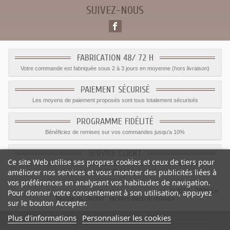
SUIVEZ-NOUS
FABRICATION 48/ 72 H
Votre commande est fabriquée sous 2 à 3 jours en moyenne (hors livraison)
PAIEMENT SÉCURISÉ
Les moyens de paiement proposés sont tous totalement sécurisés
PROGRAMME FIDÉLITÉ
Bénéficiez de remises sur vos commandes jusqu'a 10%
SERVICE CLIENT
Ce site Web utilise ses propres cookies et ceux de tiers pour
Le service client est a votre disposition du lundi au vendredi de 8h à 17h
améliorer nos services et vous montrer des publicités liées à
09.82.28.47.69.
vos préférences en analysant vos habitudes de navigation.
© 2012 - 2026 Le
Pour donner votre consentement à son utilisation, appuyez
Monde du Sticker :
stickers déco et muraux
sur le bouton Accepter.
Plus d'informations
Personnaliser les cookies