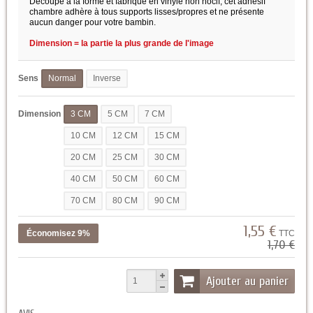
Découpé à la forme et fabriqué en vinyle non nocif, cet adhésif
chambre adhère à tous supports lisses/propres et ne présente
aucun danger pour votre bambin.
Dimension = la partie la plus grande de l'image
Sens
Normal
Inverse
Dimension
3 CM
5 CM
7 CM
10 CM
12 CM
15 CM
20 CM
25 CM
30 CM
40 CM
50 CM
60 CM
70 CM
80 CM
90 CM
1,55 €
Économisez 9%
TTC
1,70 €
Ajouter au panier