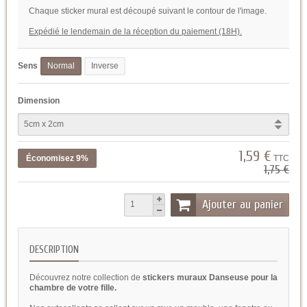
Chaque sticker mural est découpé suivant le contour de l'image.
Expédié le lendemain de la réception du paiement (18H).
Sens
Normal
Inverse
Dimension
1,59 €
Économisez 9%
TTC
1,75 €
Ajouter au panier
DESCRIPTION
Découvrez notre collection de
stickers muraux Danseuse pour la
chambre de votre fille.