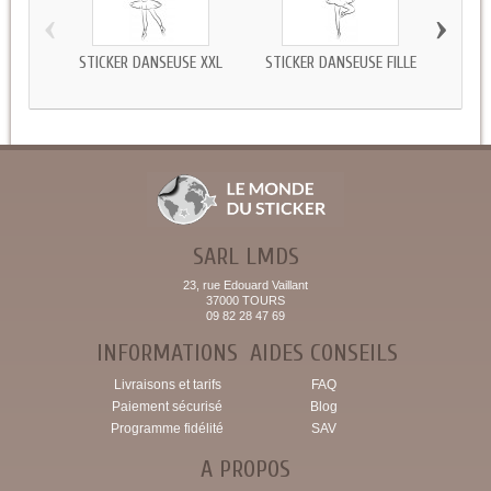
‹
›
STICKER DANSEUSE XXL
STICKER DANSEUSE FILLE
ST
SARL LMDS
23, rue Edouard Vaillant
37000 TOURS
09 82 28 47 69
INFORMATIONS
AIDES CONSEILS
Livraisons et tarifs
FAQ
Paiement sécurisé
Blog
Programme fidélité
SAV
A PROPOS