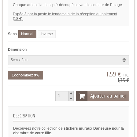
Chaque autocollant est pré-découpé suivant le contour de l'image.
Expédié par la poste le lendemain de la réception du paiement
(18H).
Sens
Normal
Inverse
Dimension
1,59 €
Économisez 9%
TTC
1,75 €
Ajouter au panier
DESCRIPTION
Découvrez notre collection de
stickers muraux Danseuse pour la
chambre de votre fille.