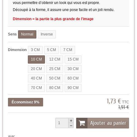
vous permettre d’obtenir un look qui vous est propre.
Découpé à la forme, il assure une pose facile et un joli rendu.
Dimension = la partie la plus grande de l'image
Sens
Normal
Inverse
Dimension
3 CM
5 CM
7 CM
10 CM
12 CM
15 CM
20 CM
25 CM
30 CM
40 CM
50 CM
60 CM
70 CM
80 CM
90 CM
1,73 €
Économisez 9%
TTC
1,91 €
Ajouter au panier