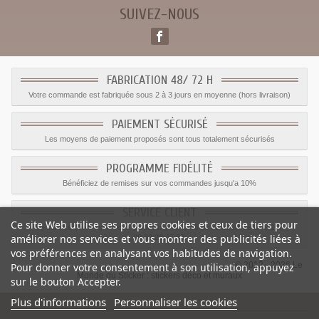
SUIVEZ-NOUS
FABRICATION 48/ 72 H
Votre commande est fabriquée sous 2 à 3 jours en moyenne (hors livraison)
PAIEMENT SÉCURISÉ
Les moyens de paiement proposés sont tous totalement sécurisés
PROGRAMME FIDÉLITÉ
Bénéficiez de remises sur vos commandes jusqu'a 10%
SERVICE CLIENT
Ce site Web utilise ses propres cookies et ceux de tiers pour
Le service client est a votre disposition du lundi au vendredi de 8h à 17h
améliorer nos services et vous montrer des publicités liées à
09.82.28.47.69.
vos préférences en analysant vos habitudes de navigation.
© 2012 - 2026 Le
Pour donner votre consentement à son utilisation, appuyez
Monde du Sticker :
stickers déco et muraux
sur le bouton Accepter.
Plus d'informations
Personnaliser les cookies