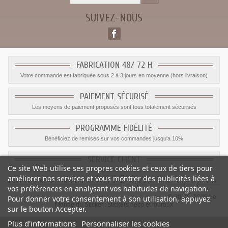
SUIVEZ-NOUS
FABRICATION 48/ 72 H
Votre commande est fabriquée sous 2 à 3 jours en moyenne (hors livraison)
PAIEMENT SÉCURISÉ
Les moyens de paiement proposés sont tous totalement sécurisés
PROGRAMME FIDÉLITÉ
Bénéficiez de remises sur vos commandes jusqu'a 10%
SERVICE CLIENT
Ce site Web utilise ses propres cookies et ceux de tiers pour
Le service client est a votre disposition du lundi au vendredi de 8h à 17h
améliorer nos services et vous montrer des publicités liées à
09.82.28.47.69.
vos préférences en analysant vos habitudes de navigation.
© 2012 - 2026 Le
Pour donner votre consentement à son utilisation, appuyez
Monde du Sticker :
stickers déco et muraux
sur le bouton Accepter.
Plus d'informations
Personnaliser les cookies