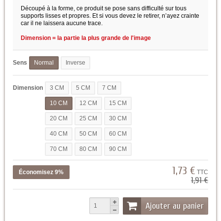
Découpé à la forme, ce produit se pose sans difficulté sur tous
supports lisses et propres. Et si vous devez le retirer, n’ayez crainte
car il ne laissera aucune trace.
Dimension = la partie la plus grande de l'image
Sens
Normal
Inverse
Dimension
3 CM
5 CM
7 CM
10 CM
12 CM
15 CM
20 CM
25 CM
30 CM
40 CM
50 CM
60 CM
70 CM
80 CM
90 CM
1,73 €
Économisez 9%
TTC
1,91 €
Ajouter au panier