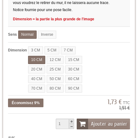
vous voudrez le retirer du mur, il ne laissera aucune trace.
Notice fournie pour une pose facile.
Dimension = la partie la plus grande de l'image
Sens
Normal
Inverse
Dimension
3 CM
5 CM
7 CM
10 CM
12 CM
15 CM
20 CM
25 CM
30 CM
40 CM
50 CM
60 CM
70 CM
80 CM
90 CM
1,73 €
Économisez 9%
TTC
1,91 €
Ajouter au panier