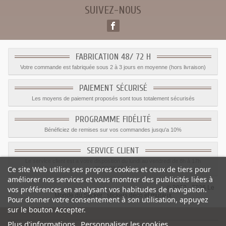
SUIVEZ-NOUS
FABRICATION 48/ 72 H
Votre commande est fabriquée sous 2 à 3 jours en moyenne (hors livraison)
PAIEMENT SÉCURISÉ
Les moyens de paiement proposés sont tous totalement sécurisés
PROGRAMME FIDÉLITÉ
Bénéficiez de remises sur vos commandes jusqu'a 10%
SERVICE CLIENT
Le service client est a votre disposition du lundi au vendredi de 8h à 17h
Ce site Web utilise ses propres cookies et ceux de tiers pour
09.82.28.47.69.
améliorer nos services et vous montrer des publicités liées à
© 2012 - 2026 Le
vos préférences en analysant vos habitudes de navigation.
Monde du Sticker :
stickers déco et muraux
Pour donner votre consentement à son utilisation, appuyez
sur le bouton Accepter.
Plus d'informations
Personnaliser les cookies