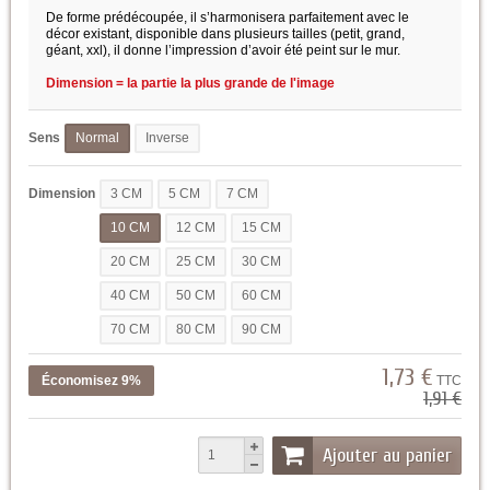
De forme prédécoupée, il s’harmonisera parfaitement avec le
décor existant, disponible dans plusieurs tailles
(petit, grand,
géant, xxl), il donne l’impression d’avoir été peint sur le mur.
Dimension = la partie la plus grande de l'image
Sens
Normal
Inverse
Dimension
3 CM
5 CM
7 CM
10 CM
12 CM
15 CM
20 CM
25 CM
30 CM
40 CM
50 CM
60 CM
70 CM
80 CM
90 CM
1,73 €
Économisez 9%
TTC
1,91 €
Ajouter au panier