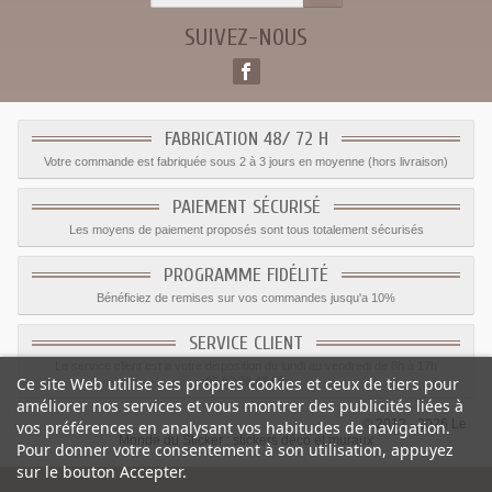
SUIVEZ-NOUS
FABRICATION 48/ 72 H
Votre commande est fabriquée sous 2 à 3 jours en moyenne (hors livraison)
PAIEMENT SÉCURISÉ
Les moyens de paiement proposés sont tous totalement sécurisés
PROGRAMME FIDÉLITÉ
Bénéficiez de remises sur vos commandes jusqu'a 10%
SERVICE CLIENT
Le service client est a votre disposition du lundi au vendredi de 8h à 17h
Ce site Web utilise ses propres cookies et ceux de tiers pour
09.82.28.47.69.
améliorer nos services et vous montrer des publicités liées à
© 2012 - 2026 Le
vos préférences en analysant vos habitudes de navigation.
Monde du Sticker :
stickers déco et muraux
Pour donner votre consentement à son utilisation, appuyez
sur le bouton Accepter.