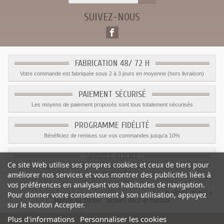
SUIVEZ-NOUS
FABRICATION 48/ 72 H
Votre commande est fabriquée sous 2 à 3 jours en moyenne (hors livraison)
PAIEMENT SÉCURISÉ
Les moyens de paiement proposés sont tous totalement sécurisés
PROGRAMME FIDÉLITÉ
Bénéficiez de remises sur vos commandes jusqu'a 10%
SERVICE CLIENT
Ce site Web utilise ses propres cookies et ceux de tiers pour
Le service client est a votre disposition du lundi au vendredi de 8h à 17h
améliorer nos services et vous montrer des publicités liées à
09.82.28.47.69.
vos préférences en analysant vos habitudes de navigation.
© 2012 - 2026 Le
Pour donner votre consentement à son utilisation, appuyez
Monde du Sticker :
stickers déco et muraux
sur le bouton Accepter.
Plus d'informations
Personnaliser les cookies