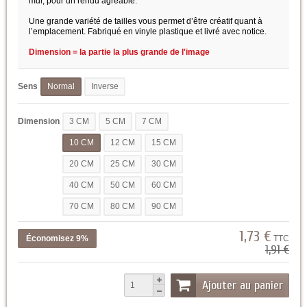
mur, pour un rendu agréable.
Une grande variété de tailles vous permet d’être créatif quant à
l’emplacement. Fabriqué en vinyle plastique et livré avec notice.
Dimension = la partie la plus grande de l'image
Sens
Normal
Inverse
Dimension
3 CM
5 CM
7 CM
10 CM
12 CM
15 CM
20 CM
25 CM
30 CM
40 CM
50 CM
60 CM
70 CM
80 CM
90 CM
1,73 €
Économisez 9%
TTC
1,91 €
Ajouter au panier