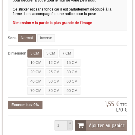
pour décorer à votre goût le mur de votre petit bout.
Ce sticker est sans fonds car il est parfaitement découpé à la
forme. Il est accompagné d’une notice pour la pose.
Dimension = la partie la plus grande de l'image
Sens
Normal
Inverse
Dimension
3 CM
5 CM
7 CM
10 CM
12 CM
15 CM
20 CM
25 CM
30 CM
40 CM
50 CM
60 CM
70 CM
80 CM
90 CM
1,55 €
Économisez 9%
TTC
1,70 €
Ajouter au panier