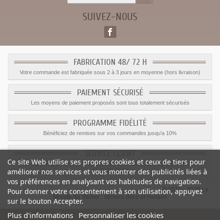
SUIVEZ-NOUS
FABRICATION 48/ 72 H
Votre commande est fabriquée sous 2 à 3 jours en moyenne (hors livraison)
PAIEMENT SÉCURISÉ
Les moyens de paiement proposés sont tous totalement sécurisés
PROGRAMME FIDÉLITÉ
Bénéficiez de remises sur vos commandes jusqu'a 10%
SERVICE CLIENT
Ce site Web utilise ses propres cookies et ceux de tiers pour
Le service client est a votre disposition du lundi au vendredi de 8h à 17h
améliorer nos services et vous montrer des publicités liées à
09.82.28.47.69.
vos préférences en analysant vos habitudes de navigation.
© 2012 - 2026 Le
Pour donner votre consentement à son utilisation, appuyez
Monde du Sticker :
stickers déco et muraux
sur le bouton Accepter.
Plus d'informations
Personnaliser les cookies