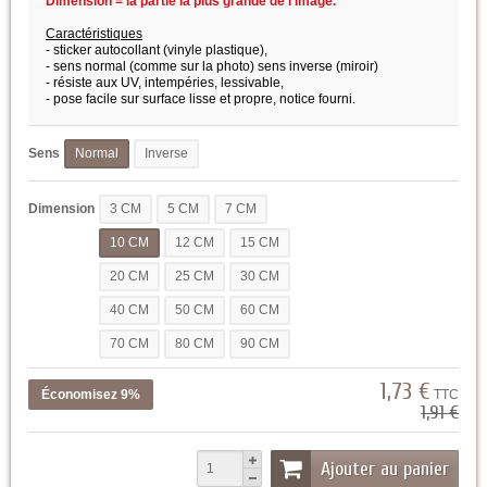
Dimension = la partie la plus grande de l'image.
Caractéristiques
- sticker autocollant (vinyle plastique),
- sens normal (comme sur la photo) sens inverse (miroir)
- résiste aux UV, intempéries, lessivable,
- pose facile sur surface lisse et propre,
notice fourni.
Sens
Normal
Inverse
Dimension
3 CM
5 CM
7 CM
10 CM
12 CM
15 CM
20 CM
25 CM
30 CM
40 CM
50 CM
60 CM
70 CM
80 CM
90 CM
1,73 €
Économisez 9%
TTC
1,91 €
Ajouter au panier