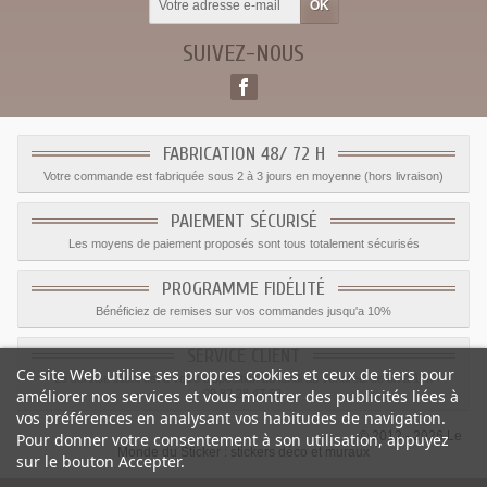
SUIVEZ-NOUS
FABRICATION 48/ 72 H
Votre commande est fabriquée sous 2 à 3 jours en moyenne (hors livraison)
PAIEMENT SÉCURISÉ
Les moyens de paiement proposés sont tous totalement sécurisés
PROGRAMME FIDÉLITÉ
Bénéficiez de remises sur vos commandes jusqu'a 10%
SERVICE CLIENT
Ce site Web utilise ses propres cookies et ceux de tiers pour
Le service client est a votre disposition du lundi au vendredi de 8h à 17h
améliorer nos services et vous montrer des publicités liées à
09.82.28.47.69.
vos préférences en analysant vos habitudes de navigation.
© 2012 - 2026 Le
Pour donner votre consentement à son utilisation, appuyez
Monde du Sticker :
stickers déco et muraux
sur le bouton Accepter.