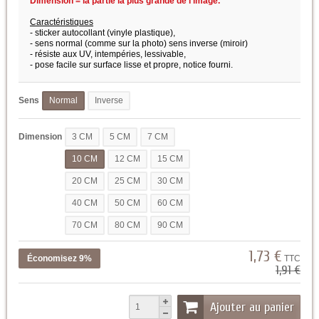
Dimension = la partie la plus grande de l'image.
Caractéristiques
- sticker autocollant (vinyle plastique),
- sens normal (comme sur la photo) sens inverse (miroir)
- résiste aux UV, intempéries, lessivable,
- pose facile sur surface lisse et propre,
notice fourni.
Sens
Normal
Inverse
Dimension
3 CM
5 CM
7 CM
10 CM
12 CM
15 CM
20 CM
25 CM
30 CM
40 CM
50 CM
60 CM
70 CM
80 CM
90 CM
1,73 €
Économisez 9%
TTC
1,91 €
Ajouter au panier