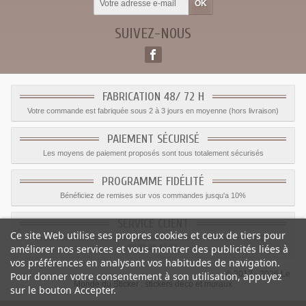
SUIVEZ-NOUS
FABRICATION 48/ 72 H
Votre commande est fabriquée sous 2 à 3 jours en moyenne (hors livraison)
PAIEMENT SÉCURISÉ
Les moyens de paiement proposés sont tous totalement sécurisés
PROGRAMME FIDÉLITÉ
Bénéficiez de remises sur vos commandes jusqu'a 10%
SERVICE CLIENT
Ce site Web utilise ses propres cookies et ceux de tiers pour
Le service client est a votre disposition du lundi au vendredi de 8h à 17h
améliorer nos services et vous montrer des publicités liées à
09.82.28.47.69.
vos préférences en analysant vos habitudes de navigation.
© 2012 - 2026 Le
Pour donner votre consentement à son utilisation, appuyez
Monde du Sticker :
stickers déco et muraux
sur le bouton Accepter.