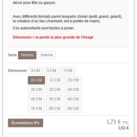
décor pour fille ou garçon.
Avec différents formats parmi lesquels choisir (petit, grand, géant),
la création d’un lieu charmant, est à portée de mains.
Ces autocollants sont faciles à poser.
Dimension = la partie la plus grande de l'image
Sens
Normal
Inverse
Dimension
3 CM
5 CM
7 CM
10 CM
12 CM
15 CM
20 CM
25 CM
30 CM
40 CM
50 CM
60 CM
70 CM
80 CM
90 CM
1,73 €
Économisez 9%
TTC
1,91 €