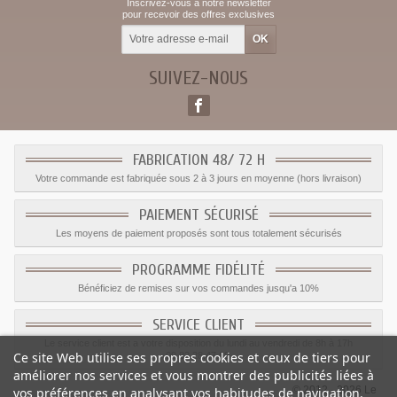
Inscrivez-vous à notre newsletter
pour recevoir des offres exclusives
SUIVEZ-NOUS
FABRICATION 48/ 72 H
Votre commande est fabriquée sous 2 à 3 jours en moyenne (hors livraison)
PAIEMENT SÉCURISÉ
Les moyens de paiement proposés sont tous totalement sécurisés
PROGRAMME FIDÉLITÉ
Bénéficiez de remises sur vos commandes jusqu'a 10%
SERVICE CLIENT
Le service client est a votre disposition du lundi au vendredi de 8h à 17h
Ce site Web utilise ses propres cookies et ceux de tiers pour
09.82.28.47.69.
améliorer nos services et vous montrer des publicités liées à
© 2012 - 2026 Le
vos préférences en analysant vos habitudes de navigation.