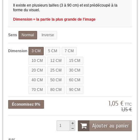
Il existe en plusieurs tailles (3 à 90 cm) et est prédécoupé à la
forme du visuel.
Dimension = la partie la plus grande de l'image
Sens
Normal
Inverse
Dimension
3 CM
5 CM
7 CM
10 CM
12 CM
15 CM
20 CM
25 CM
30 CM
40 CM
50 CM
60 CM
70 CM
80 CM
90 CM
1,05 €
Économisez 9%
TTC
1,15 €
Ajouter au panier