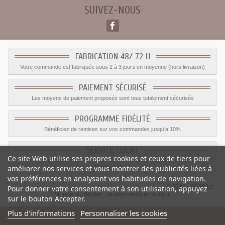
SUIVEZ-NOUS
FABRICATION 48/ 72 H
Votre commande est fabriquée sous 2 à 3 jours en moyenne (hors livraison)
PAIEMENT SÉCURISÉ
Les moyens de paiement proposés sont tous totalement sécurisés
PROGRAMME FIDÉLITÉ
Bénéficiez de remises sur vos commandes jusqu'a 10%
SERVICE CLIENT
Ce site Web utilise ses propres cookies et ceux de tiers pour
Le service client est a votre disposition du lundi au vendredi de 8h à 17h
améliorer nos services et vous montrer des publicités liées à
09.82.28.47.69.
vos préférences en analysant vos habitudes de navigation.
© 2012 - 2026 Le
Pour donner votre consentement à son utilisation, appuyez
Monde du Sticker :
stickers déco et muraux
sur le bouton Accepter.
Plus d'informations
Personnaliser les cookies