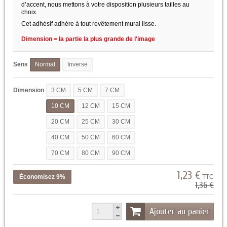
d’accent, nous mettons à votre disposition plusieurs tailles au
choix.
Cet adhésif adhère à tout revêtement mural lisse.
Dimension = la partie la plus grande de l'image
Sens
Normal
Inverse
Dimension
3 CM
5 CM
7 CM
10 CM
12 CM
15 CM
20 CM
25 CM
30 CM
40 CM
50 CM
60 CM
70 CM
80 CM
90 CM
1,23 €
Économisez 9%
TTC
1,36 €
Ajouter au panier