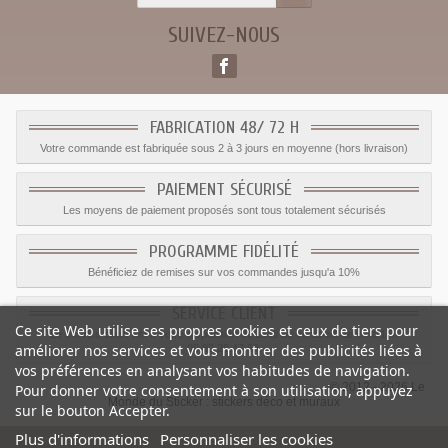
SUIVEZ-NOUS
FABRICATION 48/ 72 H
Votre commande est fabriquée sous 2 à 3 jours en moyenne (hors livraison)
PAIEMENT SÉCURISÉ
Les moyens de paiement proposés sont tous totalement sécurisés
PROGRAMME FIDÉLITÉ
Bénéficiez de remises sur vos commandes jusqu'a 10%
SERVICE CLIENT
Ce site Web utilise ses propres cookies et ceux de tiers pour
Le service client est a votre disposition du lundi au vendredi de 8h à 17h
améliorer nos services et vous montrer des publicités liées à
09.82.28.47.69.
vos préférences en analysant vos habitudes de navigation.
© 2012 - 2026 Le
Pour donner votre consentement à son utilisation, appuyez
Monde du Sticker :
stickers déco et muraux
sur le bouton Accepter.
Plus d'informations
Personnaliser les cookies