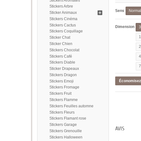
Stickers Aromates
Stickers Arbre
Sens
Norma
Sticker Animaux
Stickers Cinéma
Stickers Cactus
Dimension
Stickers Coquillage
Sticker Chat
Sticker Chien
Stickers Chocolat
Stickers Café
Stickers Diable
Sticker Drapeaux
Stickers Dragon
Économise
Stickers Emoji
Stickers Fromage
Stickers Fruit
Stickers Flamme
Stickers Feuilles automne
Stickers Fleurs
Stickers Flamant rose
Stickers Garage
AVIS
Stickers Grenouille
Stickers Halloween