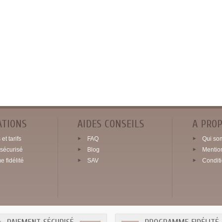
ATIONS
AIDES CONSEILS
A PRO
et tarifs
FAQ
Qui so
sécurisé
Blog
Mentio
 fidélité
SAV
Condit