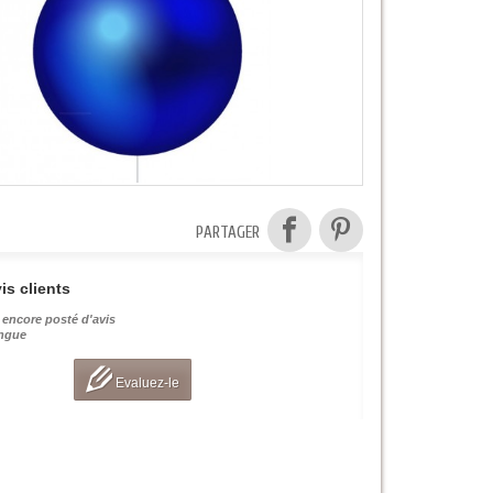
PARTAGER
is clients
 encore posté d'avis
angue
Evaluez-le