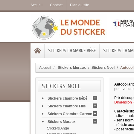
Accueil
Contact
Plan du site
STICKERS CHAMBRE BÉBÉ
STICKERS CHAMB
Accueil
Stickers Muraux
Stickers Noel
Autocol
STICKERS NOEL
Autocollant
pour voiture
Pré-découpé
Stickers chambre bébé
Dimension = 
Stickers chambre Fille
Caractérist
Stickers Chambre Garcon
- sticker aut
- sens norma
Stickers Muraux
- résiste au
Stickers Ange
- pose facile