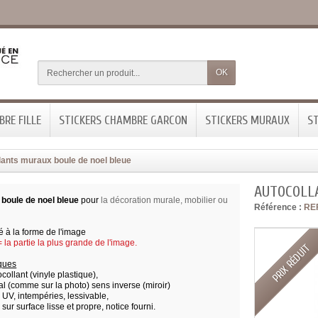
OK
RE FILLE
STICKERS CHAMBRE GARCON
STICKERS MURAUX
ST
lants muraux boule de noel bleue
AUTOCOLL
 boule de noel bleue
pour
la décoration murale, mobilier ou
Référence :
RE
 à la forme de l'image
la partie la plus grande de l'image.
PRIX RÉDUIT
iques
ocollant (vinyle plastique),
l (comme sur la photo) sens inverse (miroir)
x UV, intempéries, lessivable,
 sur surface lisse et propre,
notice fourni.