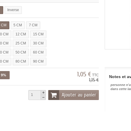
l
Inverse
3 CM
5 CM
7 CM
10 CM
12 CM
15 CM
20 CM
25 CM
30 CM
40 CM
50 CM
60 CM
70 CM
80 CM
90 CM
1,05 €
z 9%
TTC
Notes et av
1,15 €
personne n'a
dans cette l
Ajouter au panier