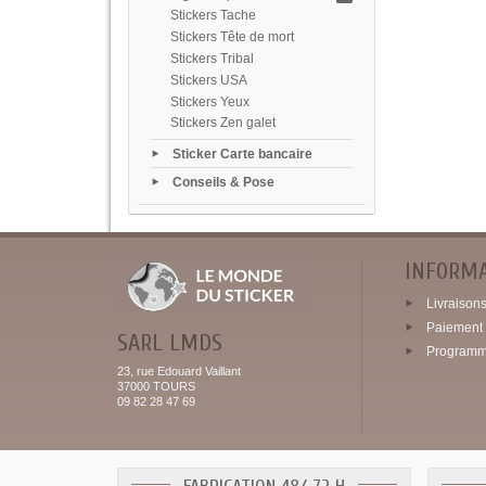
Stickers Tache
Stickers Tête de mort
Stickers Tribal
Stickers USA
Stickers Yeux
Stickers Zen galet
Sticker Carte bancaire
Conseils & Pose
INFORM
Livraisons 
Paiement 
SARL LMDS
Programme
23, rue Edouard Vaillant
37000 TOURS
09 82 28 47 69