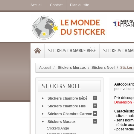
Accueil
Contact
Plan du site
STICKERS CHAMBRE BÉBÉ
STICKERS CHAMB
Accueil
Stickers Muraux
Stickers Noel
Sticker 
STICKERS NOEL
Autocollant
pour voiture
Pré-découpé
Stickers chambre bébé
Dimension = 
Stickers chambre Fille
Caractérist
Stickers Chambre Garcon
- sticker aut
- sens norma
Stickers Muraux
- résiste au
Stickers Ange
- pose facile