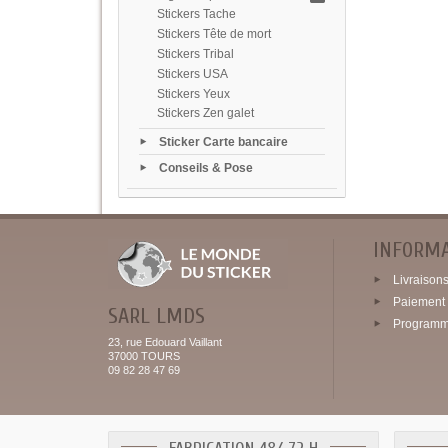
Stickers Tache
Stickers Tête de mort
Stickers Tribal
Stickers USA
Stickers Yeux
Stickers Zen galet
Sticker Carte bancaire
Conseils & Pose
INFORM
Livraisons 
Paiement 
SARL LMDS
Programme
23, rue Edouard Vaillant
37000 TOURS
09 82 28 47 69