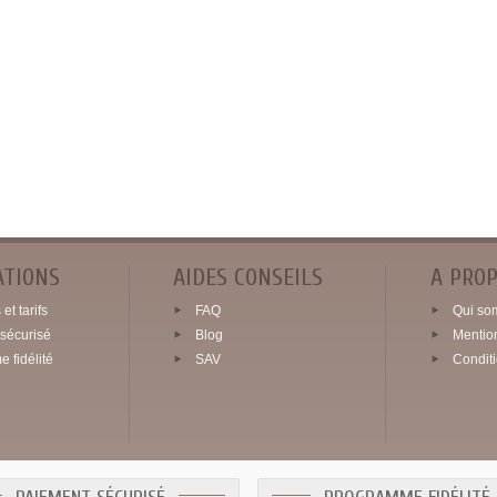
ATIONS
AIDES CONSEILS
A PRO
et tarifs
FAQ
Qui so
sécurisé
Blog
Mentio
 fidélité
SAV
Condit