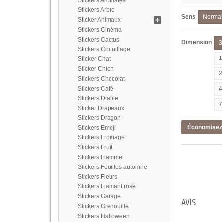
Stickers Aromates
Stickers Arbre
Sens
Norma
Sticker Animaux
Stickers Cinéma
Stickers Cactus
Dimension
Stickers Coquillage
Sticker Chat
Sticker Chien
Stickers Chocolat
Stickers Café
Stickers Diable
Sticker Drapeaux
Stickers Dragon
Économise
Stickers Emoji
Stickers Fromage
Stickers Fruit
Stickers Flamme
Stickers Feuilles automne
Stickers Fleurs
Stickers Flamant rose
Stickers Garage
AVIS
Stickers Grenouille
Stickers Halloween