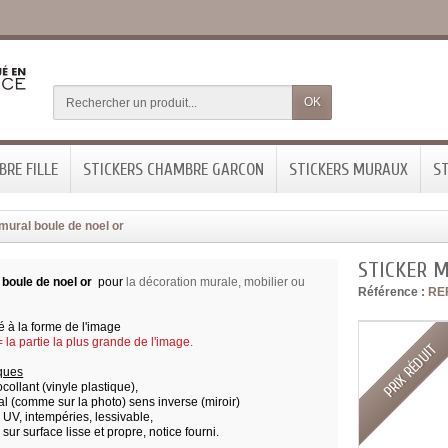
OK
RE FILLE
STICKERS CHAMBRE GARCON
STICKERS MURAUX
ST
mural boule de noel or
STICKER 
 boule de noel or
pour
la décoration murale, mobilier ou
Référence :
RE
 à la forme de l'image
la partie la plus grande de l'image.
PRIX RÉDUIT
iques
ocollant (vinyle plastique),
l (comme sur la photo) sens inverse (miroir)
x UV, intempéries, lessivable,
 sur surface lisse et propre,
notice fourni.