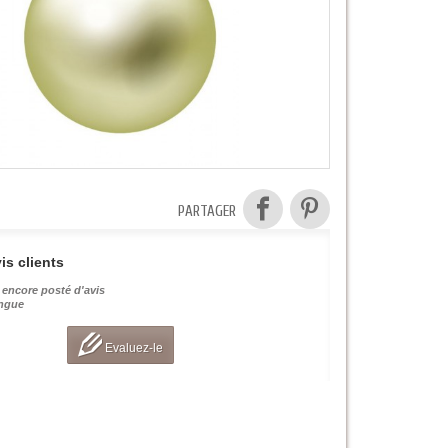
PARTAGER
is clients
 encore posté d'avis
angue
Evaluez-le