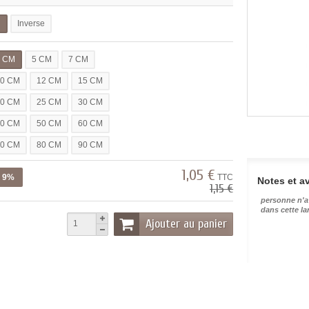
l
Inverse
3 CM
5 CM
7 CM
10 CM
12 CM
15 CM
20 CM
25 CM
30 CM
40 CM
50 CM
60 CM
70 CM
80 CM
90 CM
1,05 €
z 9%
TTC
Notes et av
1,15 €
personne n'a
dans cette l
Ajouter au panier