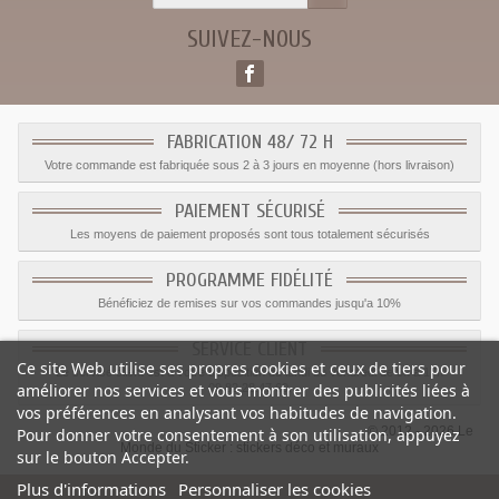
SUIVEZ-NOUS
FABRICATION 48/ 72 H
Votre commande est fabriquée sous 2 à 3 jours en moyenne (hors livraison)
PAIEMENT SÉCURISÉ
Les moyens de paiement proposés sont tous totalement sécurisés
PROGRAMME FIDÉLITÉ
Bénéficiez de remises sur vos commandes jusqu'a 10%
SERVICE CLIENT
Ce site Web utilise ses propres cookies et ceux de tiers pour
Le service client est a votre disposition du lundi au vendredi de 8h à 17h
améliorer nos services et vous montrer des publicités liées à
09.82.28.47.69.
vos préférences en analysant vos habitudes de navigation.
© 2012 - 2026 Le
Pour donner votre consentement à son utilisation, appuyez
Monde du Sticker :
stickers déco et muraux
sur le bouton Accepter.
Plus d'informations
Personnaliser les cookies