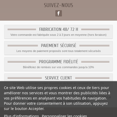
SUIVEZ-NOUS
FABRICATION 48/ 72 H
Votre commande est fabriquée sous 2 à 3 jours en moyenne (hors livraison)
PAIEMENT SÉCURISÉ
Les moyens de paiement proposés sont tous totalement sécurisés
PROGRAMME FIDÉLITÉ
Bénéficiez de remises sur vos commandes jusqu'a 10%
SERVICE CLIENT
Le service client est a votre disposition du lundi au vendredi de 8h à 17h
Ce site Web utilise ses propres cookies et ceux de tiers pour
09.82.28.47.69.
améliorer nos services et vous montrer des publicités liées à
© 2012 - 2026 Le
vos préférences en analysant vos habitudes de navigation.
Monde du Sticker :
stickers déco et muraux
Pour donner votre consentement à son utilisation, appuyez
sur le bouton Accepter.
Plus d'informations
Personnaliser les cookies