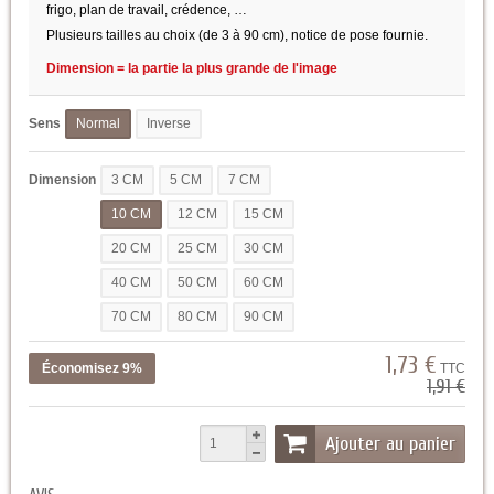
frigo, plan de travail, crédence, …
Plusieurs tailles au choix (de 3 à 90 cm), notice de pose fournie.
Dimension = la partie la plus grande de l'image
Sens
Normal
Inverse
Dimension
3 CM
5 CM
7 CM
10 CM
12 CM
15 CM
20 CM
25 CM
30 CM
40 CM
50 CM
60 CM
70 CM
80 CM
90 CM
1,73 €
Économisez 9%
TTC
1,91 €
Ajouter au panier