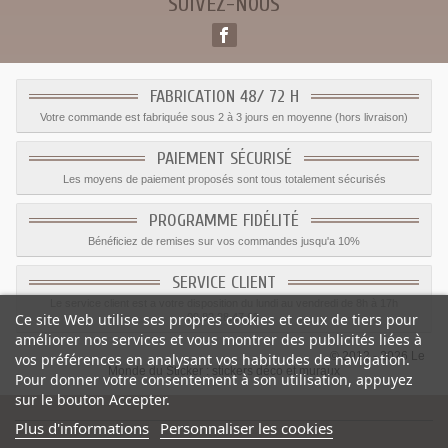
SUIVEZ-NOUS
FABRICATION 48/ 72 H
Votre commande est fabriquée sous 2 à 3 jours en moyenne (hors livraison)
PAIEMENT SÉCURISÉ
Les moyens de paiement proposés sont tous totalement sécurisés
PROGRAMME FIDÉLITÉ
Bénéficiez de remises sur vos commandes jusqu'a 10%
SERVICE CLIENT
Le service client est a votre disposition du lundi au vendredi de 8h à 17h
Ce site Web utilise ses propres cookies et ceux de tiers pour
09.82.28.47.69.
améliorer nos services et vous montrer des publicités liées à
© 2012 - 2026 Le
vos préférences en analysant vos habitudes de navigation.
Monde du Sticker :
stickers déco et muraux
Pour donner votre consentement à son utilisation, appuyez
sur le bouton Accepter.
Plus d'informations
Personnaliser les cookies