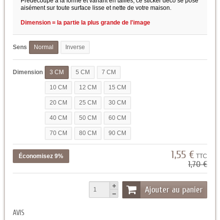
Prédécoupé à la forme et variant en tailles, ce sticker déco se pose
aisément sur toute surface lisse et nette de votre maison.
Dimension = la partie la plus grande de l'image
Sens
Normal
Inverse
Dimension
3 CM
5 CM
7 CM
10 CM
12 CM
15 CM
20 CM
25 CM
30 CM
40 CM
50 CM
60 CM
70 CM
80 CM
90 CM
1,55 €
Économisez 9%
TTC
1,70 €
Ajouter au panier
AVIS