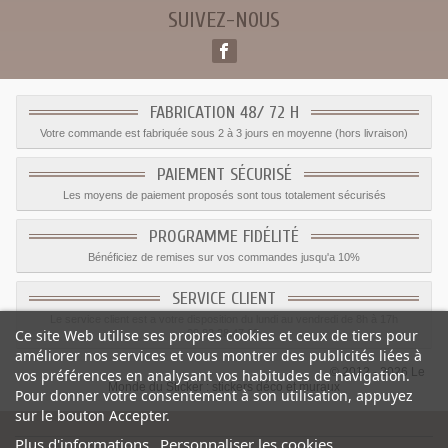
SUIVEZ-NOUS
FABRICATION 48/ 72 H
Votre commande est fabriquée sous 2 à 3 jours en moyenne (hors livraison)
PAIEMENT SÉCURISÉ
Les moyens de paiement proposés sont tous totalement sécurisés
PROGRAMME FIDÉLITÉ
Bénéficiez de remises sur vos commandes jusqu'a 10%
SERVICE CLIENT
Le service client est a votre disposition du lundi au vendredi de 8h à 17h
Ce site Web utilise ses propres cookies et ceux de tiers pour
09.82.28.47.69.
améliorer nos services et vous montrer des publicités liées à
© 2012 - 2026 Le
vos préférences en analysant vos habitudes de navigation.
Monde du Sticker :
stickers déco et muraux
Pour donner votre consentement à son utilisation, appuyez
sur le bouton Accepter.
Plus d'informations
Personnaliser les cookies