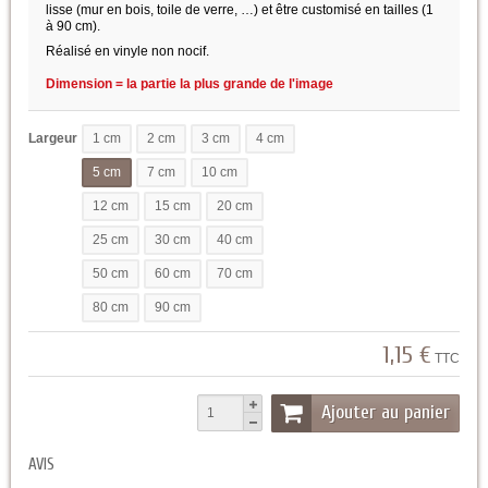
lisse (mur en bois, toile de verre, …) et être customisé en tailles (1
à 90 cm).
Réalisé en vinyle non nocif.
Dimension = la partie la plus grande de l'image
Largeur
1 cm
2 cm
3 cm
4 cm
5 cm
7 cm
10 cm
12 cm
15 cm
20 cm
25 cm
30 cm
40 cm
50 cm
60 cm
70 cm
80 cm
90 cm
1,15 €
TTC
Ajouter au panier
AVIS