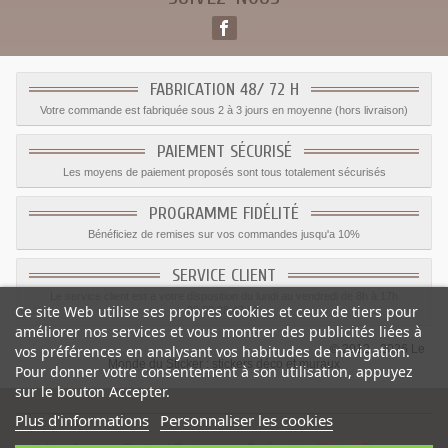
FABRICATION 48/ 72 H
Votre commande est fabriquée sous 2 à 3 jours en moyenne (hors livraison)
PAIEMENT SÉCURISÉ
Les moyens de paiement proposés sont tous totalement sécurisés
PROGRAMME FIDÉLITÉ
Bénéficiez de remises sur vos commandes jusqu'a 10%
SERVICE CLIENT
Le service client est a votre disposition du lundi au vendredi de 8h à 17h
Ce site Web utilise ses propres cookies et ceux de tiers pour
09.82.28.47.69.
améliorer nos services et vous montrer des publicités liées à
© 2012 - 2026 Le
vos préférences en analysant vos habitudes de navigation.
Monde du Sticker :
stickers déco et muraux
Pour donner votre consentement à son utilisation, appuyez
sur le bouton Accepter.
Plus d'informations
Personnaliser les cookies