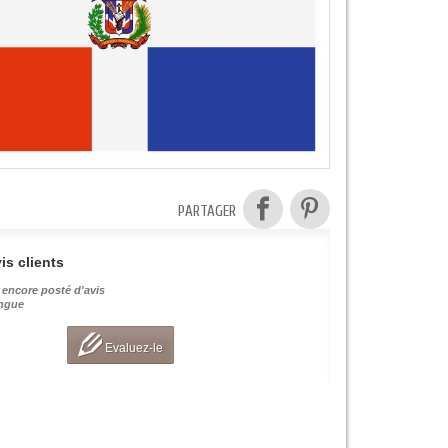
PARTAGER
is clients
 encore posté d'avis
angue
Evaluez-le