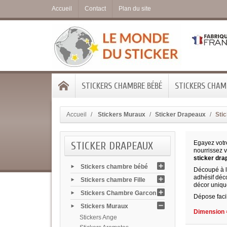
Accueil
Contact
Plan du site
STICKERS CHAMBRE BÉBÉ
STICKERS CHAMB
Accueil
Stickers Muraux
Sticker Drapeaux
Sti
STICKER DRAPEAUX
Egayez votr
nourrissez 
sticker dra
Stickers chambre bébé
Découpé à la
adhésif déco
Stickers chambre Fille
décor uniqu
Stickers Chambre Garcon
Dépose faci
Stickers Muraux
Dimension =
Stickers Ange