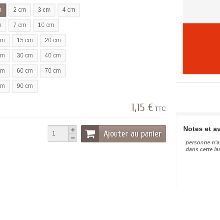
m
2 cm
3 cm
4 cm
m
7 cm
10 cm
cm
15 cm
20 cm
cm
30 cm
40 cm
cm
60 cm
70 cm
cm
90 cm
1,15 €
TTC
Notes et av
Ajouter au panier
personne n'a
dans cette l