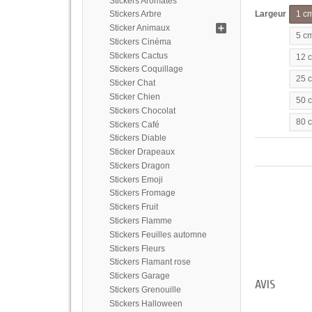
Stickers Aromates
Largeur
Stickers Arbre
1 c
Sticker Animaux
5 c
Stickers Cinéma
Stickers Cactus
12 
Stickers Coquillage
25 
Sticker Chat
Sticker Chien
50 
Stickers Chocolat
80 
Stickers Café
Stickers Diable
Sticker Drapeaux
Stickers Dragon
Stickers Emoji
Stickers Fromage
Stickers Fruit
Stickers Flamme
Stickers Feuilles automne
Stickers Fleurs
Stickers Flamant rose
Stickers Garage
AVIS
Stickers Grenouille
Stickers Halloween