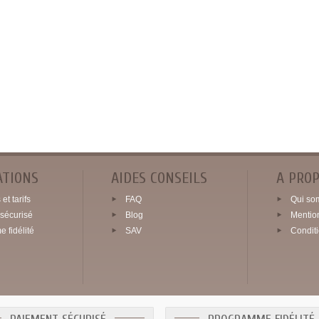
ATIONS
AIDES CONSEILS
A PRO
et tarifs
FAQ
Qui so
sécurisé
Blog
Mentio
 fidélité
SAV
Condit