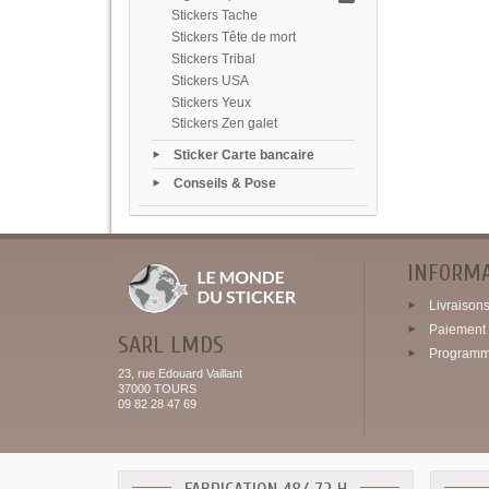
Stickers Tache
Stickers Tête de mort
Stickers Tribal
Stickers USA
Stickers Yeux
Stickers Zen galet
Sticker Carte bancaire
Conseils & Pose
INFORM
Livraisons 
Paiement 
SARL LMDS
Programme
23, rue Edouard Vaillant
37000 TOURS
09 82 28 47 69