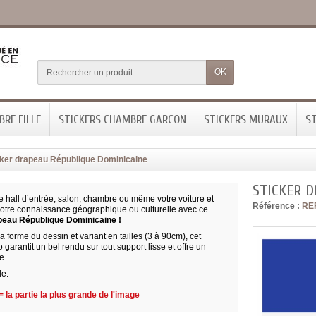
OK
RE FILLE
STICKERS CHAMBRE GARCON
STICKERS MURAUX
ST
cker drapeau République Dominicaine
STICKER 
e hall d’entrée, salon, chambre ou même votre voiture et
Référence :
RE
votre connaissance géographique ou culturelle avec ce
peau République Dominicaine !
 forme du dessin et variant en tailles (3 à 90cm), cet
 garantit un bel rendu sur tout support lisse et offre un
e.
le.
 la partie la plus grande de l'image