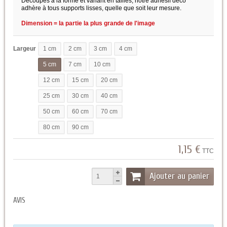
Découpés à la forme et variant en tailles, notre adhésif déco
adhère à tous supports lisses, quelle que soit leur mesure.
Dimension = la partie la plus grande de l'image
Largeur
1 cm
2 cm
3 cm
4 cm
5 cm
7 cm
10 cm
12 cm
15 cm
20 cm
25 cm
30 cm
40 cm
50 cm
60 cm
70 cm
80 cm
90 cm
1,15 €
TTC
Ajouter au panier
AVIS