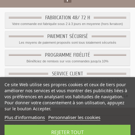
FABRICATION 48/ 72 H
Votre commande est fabriquée sous 2 à 3 jours en moyenne (hors livraison)
PAIEMENT SÉCURISÉ
Les moyens de paiement proposés sont tous totalement sécurisés
PROGRAMME FIDÉLITÉ
Bénéficiez de remises sur vos commandes jusqu'a 10%
SERVICE CLIENT
Le service client est a votre disposition du lundi au vendredi de 8h à 17h
Ce site Web utilise ses propres cookies et ceux de tiers pour
09.82.28.47.69.
améliorer nos services et vous montrer des publicités liées à
© 2012 - 2026 Le
vos préférences en analysant vos habitudes de navigation.
Monde du Sticker :
stickers déco et muraux
Pour donner votre consentement à son utilisation, appuyez
sur le bouton Accepter.
Plus d'informations
Personnaliser les cookies
sticker drapeau Flottant Jamaique
-
Catégorie
:
Sticker Drapeaux
-
REJETER TOUT
Prix
:
1.15
€