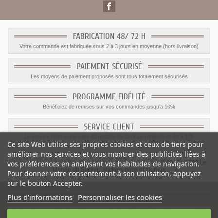
FABRICATION 48/ 72 H
Votre commande est fabriquée sous 2 à 3 jours en moyenne (hors livraison)
PAIEMENT SÉCURISÉ
Les moyens de paiement proposés sont tous totalement sécurisés
PROGRAMME FIDÉLITÉ
Bénéficiez de remises sur vos commandes jusqu'a 10%
SERVICE CLIENT
Le service client est a votre disposition du lundi au vendredi de 8h à 17h
Ce site Web utilise ses propres cookies et ceux de tiers pour
09.82.28.47.69.
améliorer nos services et vous montrer des publicités liées à
© 2012 - 2026 Le
vos préférences en analysant vos habitudes de navigation.
Monde du Sticker :
stickers déco et muraux
Pour donner votre consentement à son utilisation, appuyez
sur le bouton Accepter.
Plus d'informations
Personnaliser les cookies
sticker drapeau Flottant France
-
Catégorie
:
Sticker Drapeaux
-
Prix