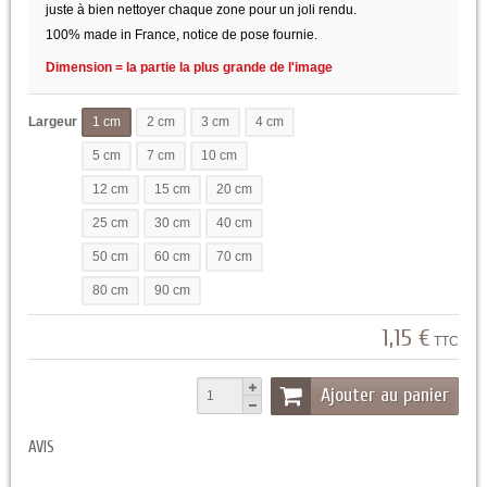
juste à bien nettoyer chaque zone pour un joli rendu.
100% made in France, notice de pose fournie.
Dimension = la partie la plus grande de l'image
Largeur
1 cm
2 cm
3 cm
4 cm
5 cm
7 cm
10 cm
12 cm
15 cm
20 cm
25 cm
30 cm
40 cm
50 cm
60 cm
70 cm
80 cm
90 cm
1,15 €
TTC
Ajouter au panier
AVIS