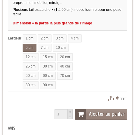
propre - mur, mobilier, miroir, …
Plusieurs tailles au choix (1 à 90 cm), notice fournie pour une pose
facile.
Dimension = la partie la plus grande de l'image
Largeur
1 cm
2 cm
3 cm
4 cm
5 cm
7 cm
10 cm
12 cm
15 cm
20 cm
25 cm
30 cm
40 cm
50 cm
60 cm
70 cm
80 cm
90 cm
1,15 €
TTC
Ajouter au panier
AVIS