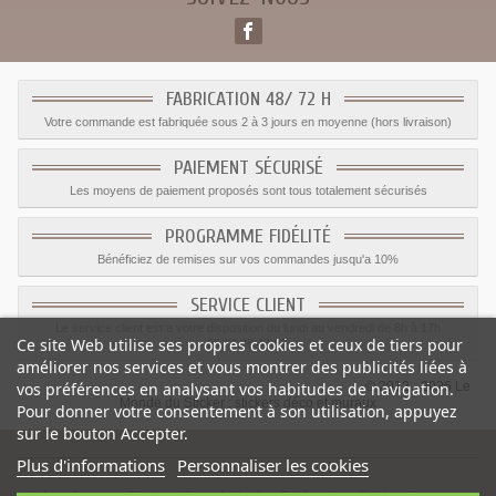
FABRICATION 48/ 72 H
Votre commande est fabriquée sous 2 à 3 jours en moyenne (hors livraison)
PAIEMENT SÉCURISÉ
Les moyens de paiement proposés sont tous totalement sécurisés
PROGRAMME FIDÉLITÉ
Bénéficiez de remises sur vos commandes jusqu'a 10%
SERVICE CLIENT
Le service client est a votre disposition du lundi au vendredi de 8h à 17h
Ce site Web utilise ses propres cookies et ceux de tiers pour
09.82.28.47.69.
améliorer nos services et vous montrer des publicités liées à
© 2012 - 2026 Le
vos préférences en analysant vos habitudes de navigation.
Monde du Sticker :
stickers déco et muraux
Pour donner votre consentement à son utilisation, appuyez
sur le bouton Accepter.
Plus d'informations
Personnaliser les cookies