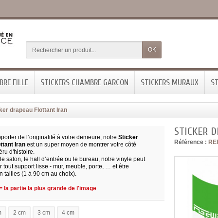
OK
RE FILLE
STICKERS CHAMBRE GARCON
STICKERS MURAUX
ST
ker drapeau Flottant Iran
STICKER 
porter de l’originalité à votre demeure, notre
Sticker
Référence :
RE
ttant Iran
est un super moyen de montrer votre côté
éru d'histoire.
 le salon, le hall d’entrée ou le bureau, notre vinyle peut
ur tout support lisse - mur, meuble, porte, … et être
 tailles (1 à 90 cm au choix).
 la partie la plus grande de l'image
m
2 cm
3 cm
4 cm