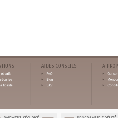
ATIONS
AIDES CONSEILS
A PRO
et tarifs
FAQ
Qui so
sécurisé
Blog
Mentio
 fidélité
SAV
Condit