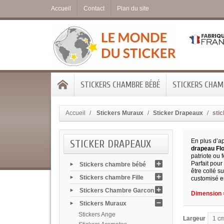
Accueil
Contact
Plan du site
STICKERS CHAMBRE BÉBÉ
STICKERS CHAMB
Accueil
Stickers Muraux
Sticker Drapeaux
stic
STICKER DRAPEAUX
En plus d’ap
drapeau Flo
patriote ou f
Parfait pour
Stickers chambre bébé
être collé s
Stickers chambre Fille
customisé en
Stickers Chambre Garcon
Dimension =
Stickers Muraux
Stickers Ange
Largeur
1 c