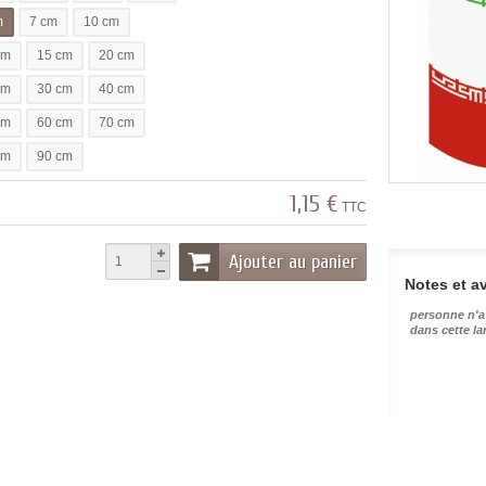
m
7 cm
10 cm
cm
15 cm
20 cm
cm
30 cm
40 cm
cm
60 cm
70 cm
cm
90 cm
1,15 €
TTC
Ajouter au panier
Notes et av
personne n'a
dans cette l