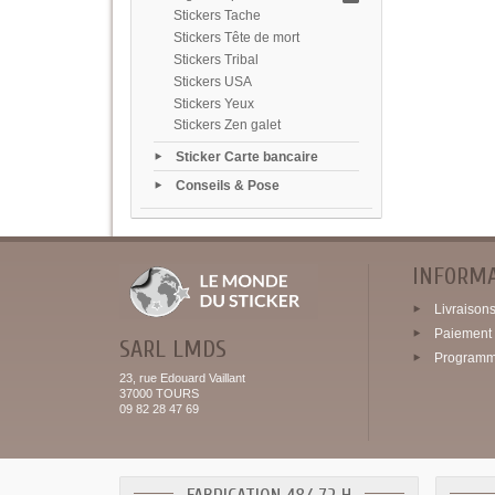
Stickers Tache
Stickers Tête de mort
Stickers Tribal
Stickers USA
Stickers Yeux
Stickers Zen galet
Sticker Carte bancaire
Conseils & Pose
INFORM
Livraisons 
Paiement 
SARL LMDS
Programme
23, rue Edouard Vaillant
37000 TOURS
09 82 28 47 69