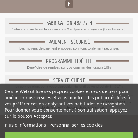
FABRICATION 48/ 72 H
Votre commande est fabriquée sous 2 à 3 jours en moyenne (hors livraison)
PAIEMENT SÉCURISÉ
Les moyens de paiement proposés sont tous totalement sécurisés
PROGRAMME FIDÉLITÉ
Bénéficiez de remises sur vos commandes jusqu'a 10%
SERVICE CLIENT
Le service client est a votre disposition du lundi au vendredi de 8h à 17h
Ce site Web utilise ses propres cookies et ceux de tiers pour
09.82.28.47.69.
améliorer nos services et vous montrer des publicités liées à
© 2012 - 2026 Le
vos préférences en analysant vos habitudes de navigation.
Monde du Sticker :
stickers déco et muraux
Pour donner votre consentement à son utilisation, appuyez
sur le bouton Accepter.
Plus d'informations
Personnaliser les cookies
sticker drapeau Flottant Myanmar
-
Catégorie
:
Sticker Drapeaux
-