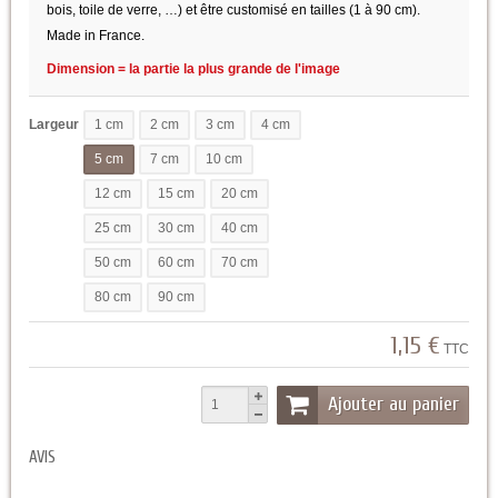
bois, toile de verre, …) et être customisé en tailles (1 à 90 cm).
Made in France.
Dimension = la partie la plus grande de l'image
Largeur
1 cm
2 cm
3 cm
4 cm
5 cm
7 cm
10 cm
12 cm
15 cm
20 cm
25 cm
30 cm
40 cm
50 cm
60 cm
70 cm
80 cm
90 cm
1,15 €
TTC
Ajouter au panier
AVIS