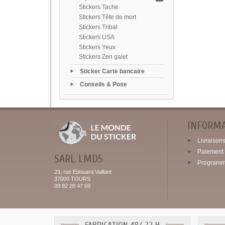
Stickers Tache
Stickers Tête de mort
Stickers Tribal
Stickers USA
Stickers Yeux
Stickers Zen galet
Sticker Carte bancaire
Conseils & Pose
INFORM
Livraisons 
Paiement 
SARL LMDS
Programme
23, rue Edouard Vaillant
37000 TOURS
09 82 28 47 69