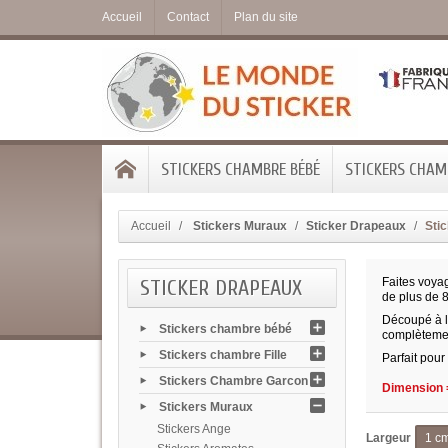
Accueil
Contact
Plan du site
STICKERS CHAMBRE BÉBÉ
STICKERS CHAMB
Accueil
Stickers Muraux
Sticker Drapeaux
Sti
STICKER DRAPEAUX
Faites voyag
de plus de 8
Découpé à la
Stickers chambre bébé
complètement
Stickers chambre Fille
Parfait pour
Stickers Chambre Garcon
Dimension =
Stickers Muraux
Stickers Ange
Largeur
1 c