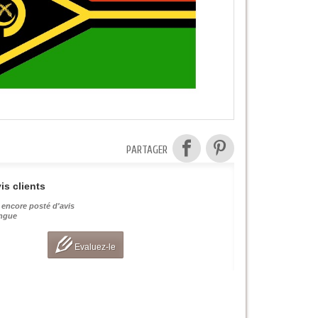
PARTAGER
is clients
 encore posté d'avis
angue
Evaluez-le