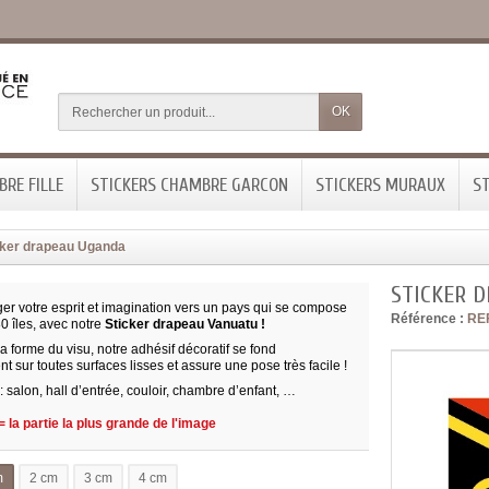
OK
RE FILLE
STICKERS CHAMBRE GARCON
STICKERS MURAUX
ST
cker drapeau Uganda
STICKER 
er votre esprit et imagination vers un pays qui se compose
Référence :
RE
0 îles, avec notre
Sticker drapeau Vanuatu !
 forme du visu, notre adhésif décoratif se fond
 sur toutes surfaces lisses et assure une pose très facile !
 : salon, hall d’entrée, couloir, chambre d’enfant, …
 la partie la plus grande de l'image
m
2 cm
3 cm
4 cm