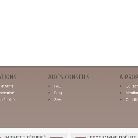
ATIONS
AIDES CONSEILS
A PRO
et tarifs
FAQ
Qui so
sécurisé
Blog
Mentio
 fidélité
SAV
Condit