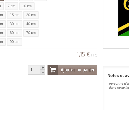
m
7 cm
10 cm
cm
15 cm
20 cm
cm
30 cm
40 cm
cm
60 cm
70 cm
cm
90 cm
1,15 €
TTC
Ajouter au panier
Notes et av
personne n'a
dans cette l