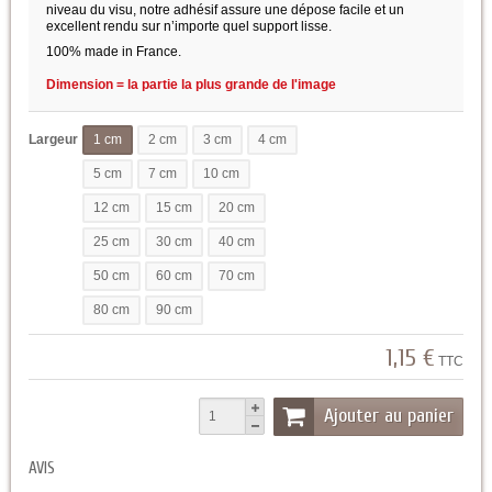
niveau du visu, notre adhésif assure une dépose facile et un
excellent rendu sur n’importe quel support lisse.
100% made in France.
Dimension = la partie la plus grande de l'image
Largeur
1 cm
2 cm
3 cm
4 cm
5 cm
7 cm
10 cm
12 cm
15 cm
20 cm
25 cm
30 cm
40 cm
50 cm
60 cm
70 cm
80 cm
90 cm
1,15 €
TTC
Ajouter au panier
AVIS