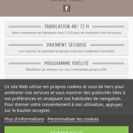
FABRICATION 48/ 72 H
Votre commande est fabriquée sous 2 à 3 jours en moyenne (hors livraison)
PAIEMENT SÉCURISÉ
Les moyens de paiement proposés sont tous totalement sécurisés
PROGRAMME FIDÉLITÉ
Bénéficiez de remises sur vos commandes jusqu'a 10%
SERVICE CLIENT
Ce site Web utilise ses propres cookies et ceux de tiers pour
Le service client est a votre disposition du lundi au vendredi de 8h à 17h
améliorer nos services et vous montrer des publicités liées à
09.82.28.47.69.
vos préférences en analysant vos habitudes de navigation.
© 2012 - 2026 Le
Pour donner votre consentement à son utilisation, appuyez
Monde du Sticker :
stickers déco et muraux
sur le bouton Accepter.
Plus d'informations
Personnaliser les cookies