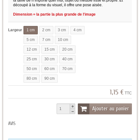
la taille de n’importe quel mur, objet ou meuble lisse et propre. Et
découpé à la forme du visuel, il offre une pose aisée.
Dimension = la partie la plus grande de l'image
Largeur
1 cm
2 cm
3 cm
4 cm
5 cm
7 cm
10 cm
12 cm
15 cm
20 cm
25 cm
30 cm
40 cm
50 cm
60 cm
70 cm
80 cm
90 cm
1,15 €
TTC
Ajouter au panier
AVIS