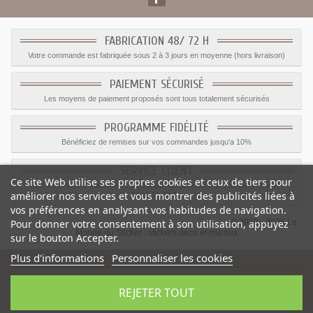
FABRICATION 48/ 72 H
Votre commande est fabriquée sous 2 à 3 jours en moyenne (hors livraison)
PAIEMENT SÉCURISÉ
Les moyens de paiement proposés sont tous totalement sécurisés
PROGRAMME FIDÉLITÉ
Bénéficiez de remises sur vos commandes jusqu'a 10%
SERVICE CLIENT
Ce site Web utilise ses propres cookies et ceux de tiers pour
Le service client est a votre disposition du lundi au vendredi de 8h à 17h
améliorer nos services et vous montrer des publicités liées à
09.82.28.47.69.
vos préférences en analysant vos habitudes de navigation.
© 2012 - 2026 Le
Pour donner votre consentement à son utilisation, appuyez
Monde du Sticker :
stickers déco et muraux
sur le bouton Accepter.
Plus d'informations
Personnaliser les cookies
REJETER TOUT
Sticker drapeau Senegal
-
Catégorie
:
Sticker Drapeaux
-
Prix
:
1.15
€