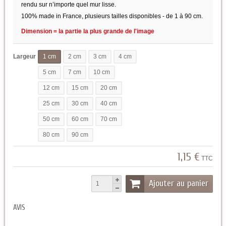
rendu sur n’importe quel mur lisse.
100% made in France, plusieurs tailles disponibles - de 1 à 90 cm.
Dimension = la partie la plus grande de l'image
Largeur
1 cm
2 cm
3 cm
4 cm
5 cm
7 cm
10 cm
12 cm
15 cm
20 cm
25 cm
30 cm
40 cm
50 cm
60 cm
70 cm
80 cm
90 cm
1,15 €
TTC
Ajouter au panier
AVIS