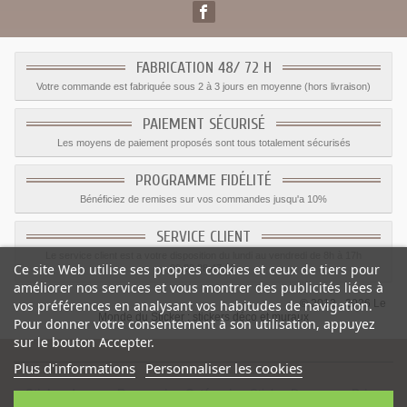
FABRICATION 48/ 72 H
Votre commande est fabriquée sous 2 à 3 jours en moyenne (hors livraison)
PAIEMENT SÉCURISÉ
Les moyens de paiement proposés sont tous totalement sécurisés
PROGRAMME FIDÉLITÉ
Bénéficiez de remises sur vos commandes jusqu'a 10%
SERVICE CLIENT
Le service client est a votre disposition du lundi au vendredi de 8h à 17h
Ce site Web utilise ses propres cookies et ceux de tiers pour
09.82.28.47.69.
améliorer nos services et vous montrer des publicités liées à
© 2012 - 2026 Le
vos préférences en analysant vos habitudes de navigation.
Monde du Sticker :
stickers déco et muraux
Pour donner votre consentement à son utilisation, appuyez
sur le bouton Accepter.
Plus d'informations
Personnaliser les cookies
Sticker drapeau Roumanie
-
Catégorie
:
Sticker Drapeaux
-
Prix
: