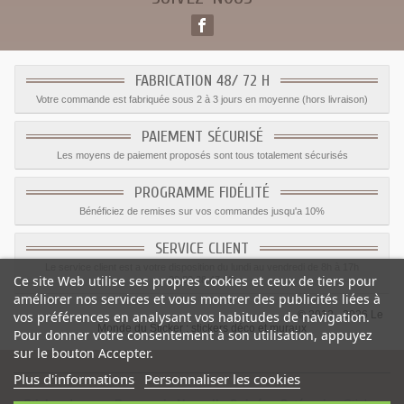
FABRICATION 48/ 72 H
Votre commande est fabriquée sous 2 à 3 jours en moyenne (hors livraison)
PAIEMENT SÉCURISÉ
Les moyens de paiement proposés sont tous totalement sécurisés
PROGRAMME FIDÉLITÉ
Bénéficiez de remises sur vos commandes jusqu'a 10%
SERVICE CLIENT
Le service client est a votre disposition du lundi au vendredi de 8h à 17h
Ce site Web utilise ses propres cookies et ceux de tiers pour
09.82.28.47.69.
améliorer nos services et vous montrer des publicités liées à
© 2012 - 2026 Le
vos préférences en analysant vos habitudes de navigation.
Monde du Sticker :
stickers déco et muraux
Pour donner votre consentement à son utilisation, appuyez
sur le bouton Accepter.
Plus d'informations
Personnaliser les cookies