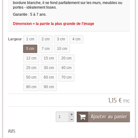
bordure blanche, il se fond parfaitement sur les murs, meubles ou
portes - idéalement lisses.
Garantie : 5 à 7 ans.
Dimension = la partie la plus grande de l'image
Largeur
1 cm
2 cm
3 cm
4 cm
5 cm
7 cm
10 cm
12 cm
15 cm
20 cm
25 cm
30 cm
40 cm
50 cm
60 cm
70 cm
80 cm
90 cm
1,15 €
TTC
Ajouter au panier
AVIS