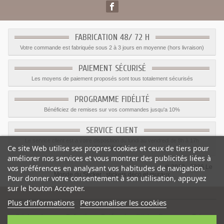
FABRICATION 48/ 72 H
Votre commande est fabriquée sous 2 à 3 jours en moyenne (hors livraison)
PAIEMENT SÉCURISÉ
Les moyens de paiement proposés sont tous totalement sécurisés
PROGRAMME FIDÉLITÉ
Bénéficiez de remises sur vos commandes jusqu'a 10%
SERVICE CLIENT
Le service client est a votre disposition du lundi au vendredi de 8h à 17h
Ce site Web utilise ses propres cookies et ceux de tiers pour
09.82.28.47.69.
améliorer nos services et vous montrer des publicités liées à
© 2012 - 2026 Le
vos préférences en analysant vos habitudes de navigation.
Monde du Sticker :
stickers déco et muraux
Pour donner votre consentement à son utilisation, appuyez
sur le bouton Accepter.
Plus d'informations
Personnaliser les cookies
Sticker drapeau Palestine
-
Catégorie
:
Sticker Drapeaux
-
Prix
: