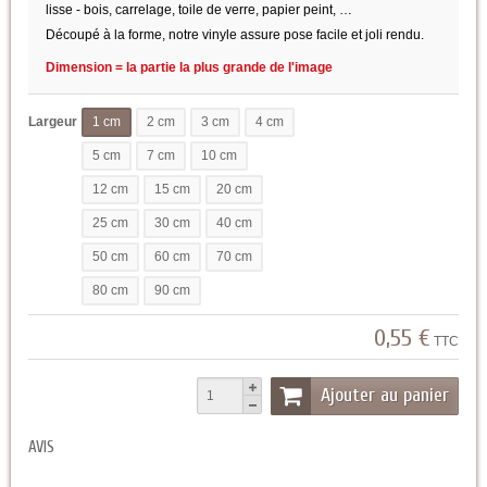
lisse - bois, carrelage, toile de verre, papier peint, …
Découpé à la forme, notre vinyle assure pose facile et joli rendu.
Dimension = la partie la plus grande de l'image
Largeur
1 cm
2 cm
3 cm
4 cm
5 cm
7 cm
10 cm
12 cm
15 cm
20 cm
25 cm
30 cm
40 cm
50 cm
60 cm
70 cm
80 cm
90 cm
0,55 €
TTC
Ajouter au panier
AVIS