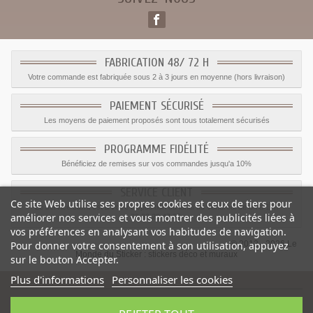
FABRICATION 48/ 72 H
Votre commande est fabriquée sous 2 à 3 jours en moyenne (hors livraison)
PAIEMENT SÉCURISÉ
Les moyens de paiement proposés sont tous totalement sécurisés
PROGRAMME FIDÉLITÉ
Bénéficiez de remises sur vos commandes jusqu'a 10%
SERVICE CLIENT
Ce site Web utilise ses propres cookies et ceux de tiers pour
Le service client est a votre disposition du lundi au vendredi de 8h à 17h
améliorer nos services et vous montrer des publicités liées à
09.82.28.47.69.
vos préférences en analysant vos habitudes de navigation.
© 2012 - 2026 Le
Pour donner votre consentement à son utilisation, appuyez
Monde du Sticker :
stickers déco et muraux
sur le bouton Accepter.
Plus d'informations
Personnaliser les cookies