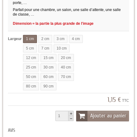
porte, …
Parfait pour une chambre, un salon, une salle d’attente, une salle
de classe, …
Dimension = la partie la plus grande de l'image
Largeur
1 cm
2 cm
3 cm
4 cm
5 cm
7 cm
10 cm
12 cm
15 cm
20 cm
25 cm
30 cm
40 cm
50 cm
60 cm
70 cm
80 cm
90 cm
1,15 €
TTC
Ajouter au panier
AVIS