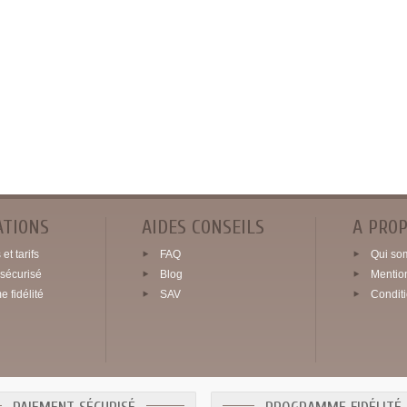
ATIONS
AIDES CONSEILS
A PRO
et tarifs
FAQ
Qui so
sécurisé
Blog
Mentio
 fidélité
SAV
Condit