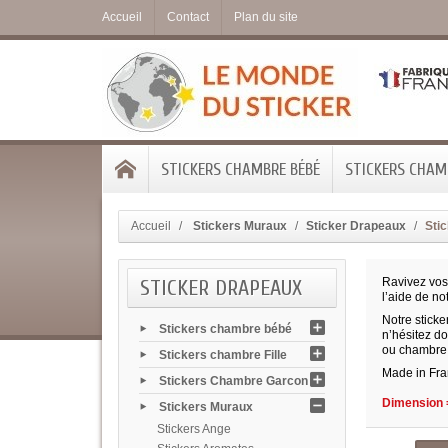
Accueil
Contact
Plan du site
STICKERS CHAMBRE BÉBÉ
STICKERS CHAMB
Accueil
Stickers Muraux
Sticker Drapeaux
Sti
STICKER DRAPEAUX
Ravivez vos
l’aide de no
Notre sticke
Stickers chambre bébé
n’hésitez do
ou chambre 
Stickers chambre Fille
Made in Fran
Stickers Chambre Garcon
Dimension =
Stickers Muraux
Stickers Ange