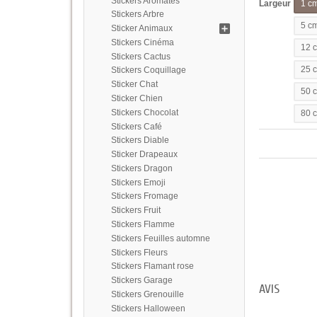
Stickers Aromates
Largeur
1 c
Stickers Arbre
5 c
Sticker Animaux
Stickers Cinéma
12 
Stickers Cactus
25 
Stickers Coquillage
Sticker Chat
50 
Sticker Chien
Stickers Chocolat
80 
Stickers Café
Stickers Diable
Sticker Drapeaux
Stickers Dragon
Stickers Emoji
Stickers Fromage
Stickers Fruit
Stickers Flamme
Stickers Feuilles automne
Stickers Fleurs
Stickers Flamant rose
Stickers Garage
AVIS
Stickers Grenouille
Stickers Halloween