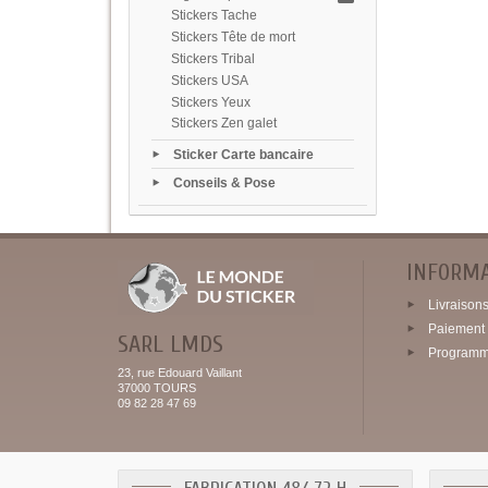
Stickers Tache
Stickers Tête de mort
Stickers Tribal
Stickers USA
Stickers Yeux
Stickers Zen galet
Sticker Carte bancaire
Conseils & Pose
INFORM
Livraisons 
Paiement 
SARL LMDS
Programme
23, rue Edouard Vaillant
37000 TOURS
09 82 28 47 69