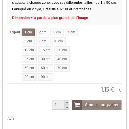
s’adapte à chaque zone, avec ses différentes tailles - de 1 à 90 cm.
Fabriqué en vinyle, il résiste aux UX et intempéries.
Dimension = la partie la plus grande de l'image
Largeur
1 cm
2 cm
3 cm
4 cm
5 cm
7 cm
10 cm
12 cm
15 cm
20 cm
25 cm
30 cm
40 cm
50 cm
60 cm
70 cm
80 cm
90 cm
1,15 €
TTC
Ajouter au panier
AVIS