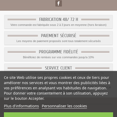
FABRICATION 48/ 72 H
Votre commande est fabriquée sous 2 à 3 jours en moyenne (hors livraison)
PAIEMENT SÉCURISÉ
Les moyens de paiement proposés sont tous totalement sécurisés
PROGRAMME FIDÉLITÉ
Bénéficiez de remises sur vos commandes jusqu'a 10%
SERVICE CLIENT
Le service client est a votre disposition du lundi au vendredi de 8h à 17h
Ce site Web utilise ses propres cookies et ceux de tiers pour
09.82.28.47.69.
améliorer nos services et vous montrer des publicités liées à
© 2012 - 2026 Le
vos préférences en analysant vos habitudes de navigation.
Monde du Sticker :
stickers déco et muraux
Pour donner votre consentement à son utilisation, appuyez
sur le bouton Accepter.
Plus d'informations
Personnaliser les cookies
Sticker drapeau Jamaique
-
Catégorie
:
Sticker Drapeaux
-
Prix
: