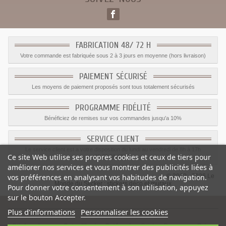
FABRICATION 48/ 72 H
Votre commande est fabriquée sous 2 à 3 jours en moyenne (hors livraison)
PAIEMENT SÉCURISÉ
Les moyens de paiement proposés sont tous totalement sécurisés
PROGRAMME FIDÉLITÉ
Bénéficiez de remises sur vos commandes jusqu'a 10%
SERVICE CLIENT
Le service client est a votre disposition du lundi au vendredi de 8h à 17h
Ce site Web utilise ses propres cookies et ceux de tiers pour
09.82.28.47.69.
améliorer nos services et vous montrer des publicités liées à
© 2012 - 2026 Le
vos préférences en analysant vos habitudes de navigation.
Monde du Sticker :
stickers déco et muraux
Pour donner votre consentement à son utilisation, appuyez
sur le bouton Accepter.
Plus d'informations
Personnaliser les cookies