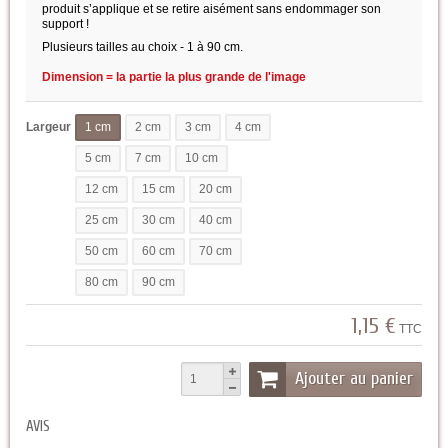
produit s’applique et se retire aisément sans endommager son
support !
Plusieurs tailles au choix - 1 à 90 cm.
Dimension = la partie la plus grande de l'image
Largeur
1 cm
2 cm
3 cm
4 cm
5 cm
7 cm
10 cm
12 cm
15 cm
20 cm
25 cm
30 cm
40 cm
50 cm
60 cm
70 cm
80 cm
90 cm
1,15 €
TTC
Ajouter au panier
AVIS