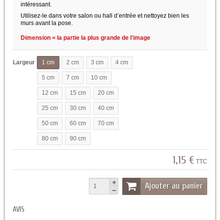
intéressant.
Utilisez-le dans votre salon ou hall d’entrée et nettoyez bien les
murs avant la pose.
Dimension = la partie la plus grande de l'image
Largeur
1 cm
2 cm
3 cm
4 cm
5 cm
7 cm
10 cm
12 cm
15 cm
20 cm
25 cm
30 cm
40 cm
50 cm
60 cm
70 cm
80 cm
90 cm
1,15 €
TTC
Ajouter au panier
AVIS