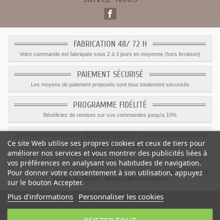
FABRICATION 48/ 72 H
Votre commande est fabriquée sous 2 à 3 jours en moyenne (hors livraison)
PAIEMENT SÉCURISÉ
Les moyens de paiement proposés sont tous totalement sécurisés
PROGRAMME FIDÉLITÉ
Bénéficiez de remises sur vos commandes jusqu'a 10%
SERVICE CLIENT
Ce site Web utilise ses propres cookies et ceux de tiers pour
Le service client est a votre disposition du lundi au vendredi de 8h à 17h
améliorer nos services et vous montrer des publicités liées à
09.82.28.47.69.
vos préférences en analysant vos habitudes de navigation.
© 2012 - 2026 Le
Pour donner votre consentement à son utilisation, appuyez
Monde du Sticker :
stickers déco et muraux
sur le bouton Accepter.
Plus d'informations
Personnaliser les cookies