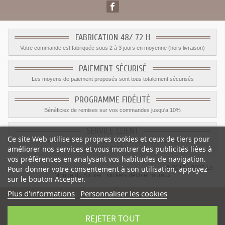
FABRICATION 48/ 72 H
Votre commande est fabriquée sous 2 à 3 jours en moyenne (hors livraison)
PAIEMENT SÉCURISÉ
Les moyens de paiement proposés sont tous totalement sécurisés
PROGRAMME FIDÉLITÉ
Bénéficiez de remises sur vos commandes jusqu'a 10%
SERVICE CLIENT
Ce site Web utilise ses propres cookies et ceux de tiers pour
Le service client est a votre disposition du lundi au vendredi de 8h à 17h
améliorer nos services et vous montrer des publicités liées à
09.82.28.47.69.
vos préférences en analysant vos habitudes de navigation.
© 2012 - 2026 Le
Pour donner votre consentement à son utilisation, appuyez
Monde du Sticker :
stickers déco et muraux
sur le bouton Accepter.
Plus d'informations
Personnaliser les cookies
REJETER TOUT
Sticker drapeau Israel
-
Catégorie
:
Sticker Drapeaux
-
Prix
:
1.15
€