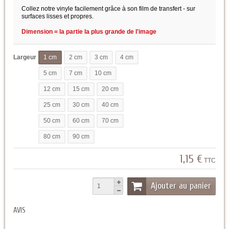
Collez notre vinyle facilement grâce à son film de transfert - sur
surfaces lisses et propres.
Dimension = la partie la plus grande de l'image
Largeur
1 cm
2 cm
3 cm
4 cm
5 cm
7 cm
10 cm
12 cm
15 cm
20 cm
25 cm
30 cm
40 cm
50 cm
60 cm
70 cm
80 cm
90 cm
1,15 €
TTC
Ajouter au panier
AVIS