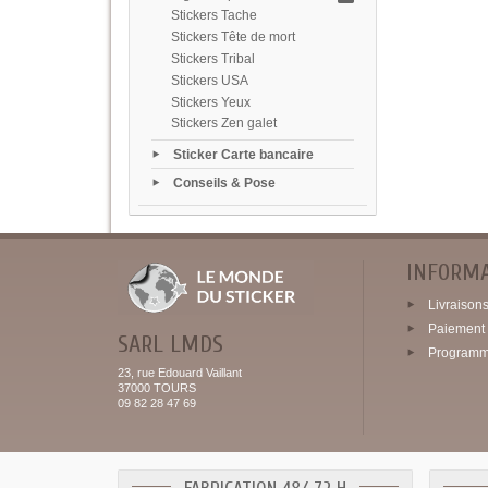
Stickers Tache
Stickers Tête de mort
Stickers Tribal
Stickers USA
Stickers Yeux
Stickers Zen galet
Sticker Carte bancaire
Conseils & Pose
INFORM
Livraisons 
Paiement 
SARL LMDS
Programme
23, rue Edouard Vaillant
37000 TOURS
09 82 28 47 69