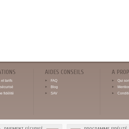
ATIONS
AIDES CONSEILS
A PRO
et tarifs
FAQ
Qui so
sécurisé
Blog
Mentio
 fidélité
SAV
Condit