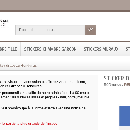
OK
RE FILLE
STICKERS CHAMBRE GARCON
STICKERS MURAUX
ST
cker drapeau Honduras
STICKER 
ttrait visuel de votre salon et affirmez votre patriotisme,
Référence :
RE
Sticker drapeau Honduras.
personnaliser la taille de notre adhésif (de 1 à 90 cm) et
cilement sur surfaces lisses et propres - mur, porte, meuble,
…
t est prédécoupé à la forme et livré avec une notice de
 la partie la plus grande de l'image