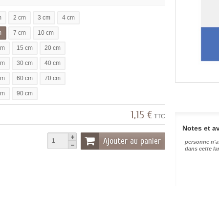
m
2 cm
3 cm
4 cm
m
7 cm
10 cm
cm
15 cm
20 cm
cm
30 cm
40 cm
cm
60 cm
70 cm
cm
90 cm
1,15 €
TTC
Notes et av
Ajouter au panier
personne n'a
dans cette l