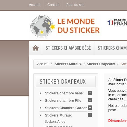
Accueil
Contact
Plan du site
STICKERS CHAMBRE BÉBÉ
STICKERS CHAMB
Accueil
Stickers Muraux
Sticker Drapeaux
Sti
STICKER DRAPEAUX
Améliorer l’a
avec notre
Vous pouvez 
Stickers chambre bébé
le coller fa
cheminée, 
Stickers chambre Fille
Notre produi
Stickers Chambre Garcon
pose.
Stickers Muraux
Dimension =
Stickers Ange