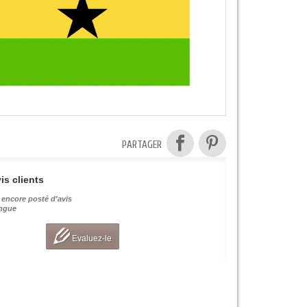
PARTAGER
is clients
 encore posté d'avis
angue
Evaluez-le