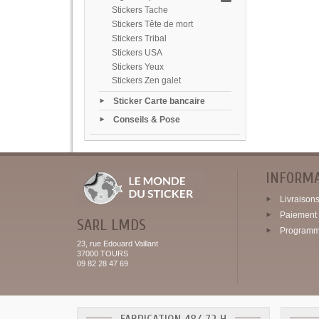
Stickers Tache
Stickers Tête de mort
Stickers Tribal
Stickers USA
Stickers Yeux
Stickers Zen galet
Sticker Carte bancaire
Conseils & Pose
INFORM
Livraisons 
Paiement 
SARL LMDS
Programme
23, rue Edouard Vaillant
37000 TOURS
09 82 28 47 69