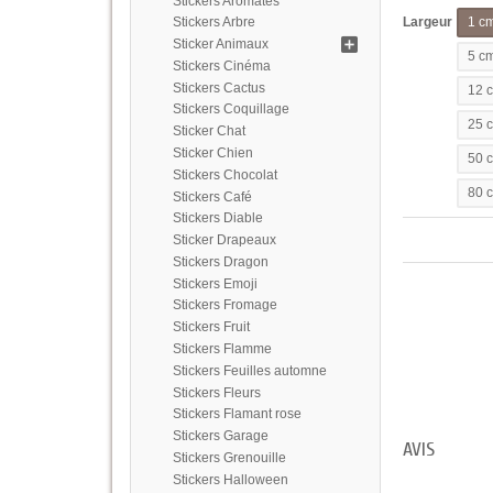
Stickers Aromates
Largeur
Stickers Arbre
1 c
Sticker Animaux
5 c
Stickers Cinéma
Stickers Cactus
12 
Stickers Coquillage
25 
Sticker Chat
Sticker Chien
50 
Stickers Chocolat
80 
Stickers Café
Stickers Diable
Sticker Drapeaux
Stickers Dragon
Stickers Emoji
Stickers Fromage
Stickers Fruit
Stickers Flamme
Stickers Feuilles automne
Stickers Fleurs
Stickers Flamant rose
Stickers Garage
AVIS
Stickers Grenouille
Stickers Halloween