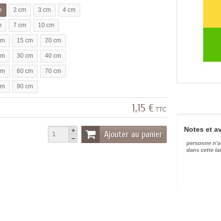
m
2 cm
3 cm
4 cm
m
7 cm
10 cm
cm
15 cm
20 cm
cm
30 cm
40 cm
cm
60 cm
70 cm
cm
90 cm
1,15 €
TTC
Notes et av
Ajouter au panier
personne n'a
dans cette l