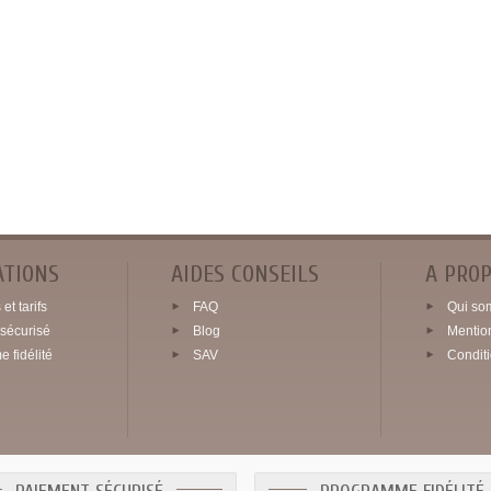
ATIONS
AIDES CONSEILS
A PRO
et tarifs
FAQ
Qui so
sécurisé
Blog
Mentio
 fidélité
SAV
Condit