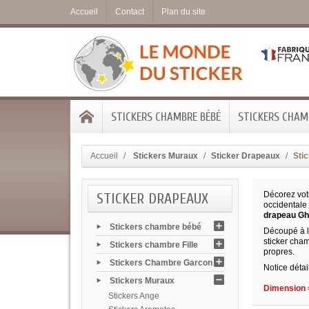
Accueil
Contact
Plan du site
STICKERS CHAMBRE BÉBÉ
STICKERS CHAMB
Accueil
Stickers Muraux
Sticker Drapeaux
Sti
STICKER DRAPEAUX
Décorez votr
occidentale
drapeau Gh
Stickers chambre bébé
Découpé à la
sticker cham
Stickers chambre Fille
propres.
Stickers Chambre Garcon
Notice détai
Stickers Muraux
Dimension =
Stickers Ange