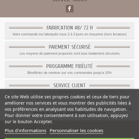
FABRICATION 48/ 72 H
Votre commande est fabriquée sous 2 à 3 jours en moyenne (hors livraison)
PAIEMENT SÉCURISÉ
Les moyens de paiement proposés sont tous totalement sécurisés
PROGRAMME FIDÉLITÉ
Bénéficiez de remises sur vos commandes jusqu'a 10%
SERVICE CLIENT
Le service client est a votre disposition du lundi au vendredi de 8h à 17h
Ce site Web utilise ses propres cookies et ceux de tiers pour
09.82.28.47.69.
améliorer nos services et vous montrer des publicités liées à
© 2012 - 2026 Le
vos préférences en analysant vos habitudes de navigation.
Monde du Sticker :
stickers déco et muraux
Pour donner votre consentement à son utilisation, appuyez
sur le bouton Accepter.
Plus d'informations
Personnaliser les cookies