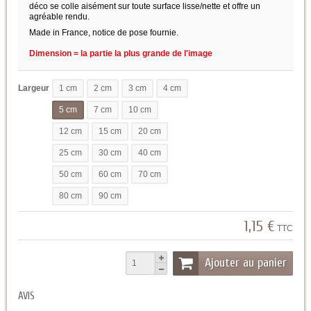
déco se colle aisément sur toute surface lisse/nette et offre un
agréable rendu.
Made in France, notice de pose fournie.
Dimension = la partie la plus grande de l'image
Largeur
1 cm
2 cm
3 cm
4 cm
5 cm
7 cm
10 cm
12 cm
15 cm
20 cm
25 cm
30 cm
40 cm
50 cm
60 cm
70 cm
80 cm
90 cm
1,15 €
TTC
Ajouter au panier
AVIS