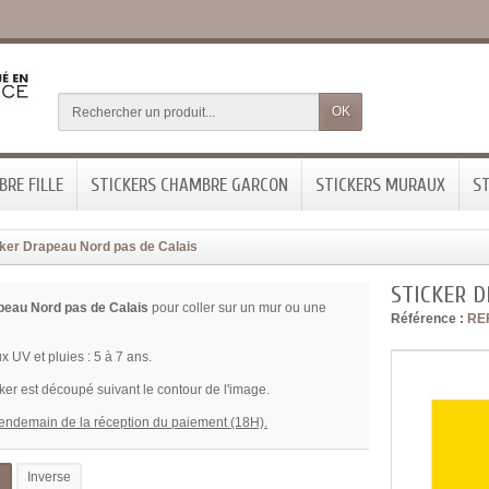
OK
RE FILLE
STICKERS CHAMBRE GARCON
STICKERS MURAUX
ST
cker Drapeau Nord pas de Calais
STICKER D
apeau Nord pas de Calais
pour coller sur un mur ou une
Référence :
RE
x UV et pluies : 5 à 7 ans.
ker est découpé suivant le contour de l'image.
lendemain de la réception du paiement (18H).
l
Inverse