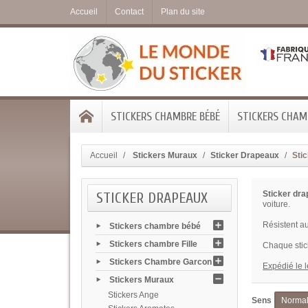
Accueil
Contact
Plan du site
STICKERS CHAMBRE BÉBÉ
STICKERS CHAMB
Accueil
Stickers Muraux
Sticker Drapeaux
Sti
STICKER DRAPEAUX
Sticker dr
voiture.
Résistent au
Stickers chambre bébé
Stickers chambre Fille
Chaque stic
Stickers Chambre Garcon
Expédié le 
Stickers Muraux
Stickers Ange
Sens
Norma