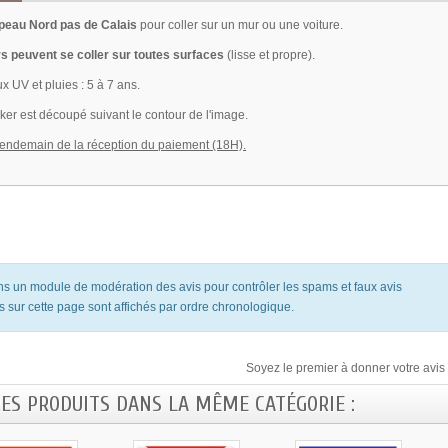
apeau Nord pas de Calais
pour coller sur un mur ou une voiture.
s peuvent se coller sur toutes surfaces
(lisse et propre).
x UV et pluies : 5 à 7 ans.
ker est découpé suivant le contour de l'image.
lendemain de la réception du paiement (18H).
ons un module de modération des avis pour contrôler les spams et faux avis
s sur cette page sont affichés par ordre chronologique.
Soyez le premier à donner votre avis 
RES PRODUITS DANS LA MÊME CATÉGORIE :