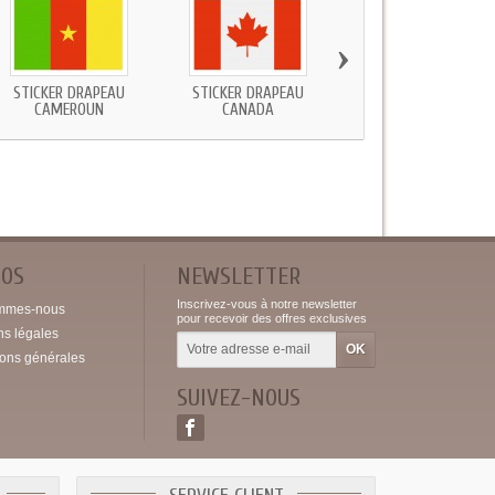
›
STICKER DRAPEAU
STICKER DRAPEAU
STICKER DRAPEAU CAP
CAMEROUN
CANADA
VERT
POS
NEWSLETTER
Inscrivez-vous à notre newsletter
mmes-nous
pour recevoir des offres exclusives
ns légales
ions générales
SUIVEZ-NOUS