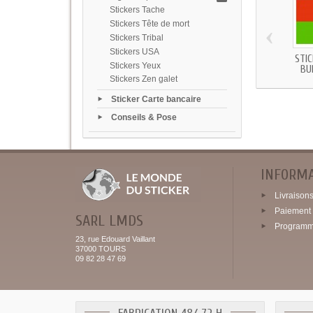
Stickers Tache
Stickers Tête de mort
‹
Stickers Tribal
Stickers USA
STI
Stickers Yeux
BU
Stickers Zen galet
Sticker Carte bancaire
Conseils & Pose
INFORM
Livraisons 
Paiement 
SARL LMDS
Programme
23, rue Edouard Vaillant
37000 TOURS
09 82 28 47 69