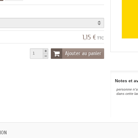
1,15 €
TTC
Ajouter au panier
Notes et av
personne n'a
dans cette l
ION