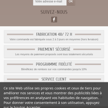
SUIVEZ-NOUS
FABRICATION 48/ 72 H
Votre commande est fabriquée sous 2 à 3 jours en moyenne (hors livraison)
PAIEMENT SÉCURISÉ
Les moyens de paiement proposés sont tous totalement sécurisés
PROGRAMME FIDÉLITÉ
Bénéficiez de remises sur vos commandes jusqu'a 10%
SERVICE CLIENT
Le service client est a votre disposition du lundi au vendredi de 8h à 17h
Ce site Web utilise ses propres cookies et ceux de tiers pour
09.82.28.47.69.
améliorer nos services et vous montrer des publicités liées à
© 2012 - 2026 Le
vos préférences en analysant vos habitudes de navigation.
Monde du Sticker :
stickers déco et muraux
Pour donner votre consentement à son utilisation, appuyez
sur le bouton Accepter.