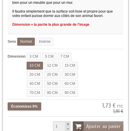
bien pour un meuble que pour un mur.
Il faudra simplement que la surface soit lisse et propre pour que
votre enfant puisse dormir aux côtés de son animal favori.
Dimension = la partie la plus grande de l'image
Sens
Normal
Inverse
Dimension
3 CM
5 CM
7 CM
10 CM
12 CM
15 CM
20 CM
25 CM
30 CM
40 CM
50 CM
60 CM
70 CM
80 CM
90 CM
1,73 €
Économisez 9%
TTC
1,91 €
Ajouter au panier